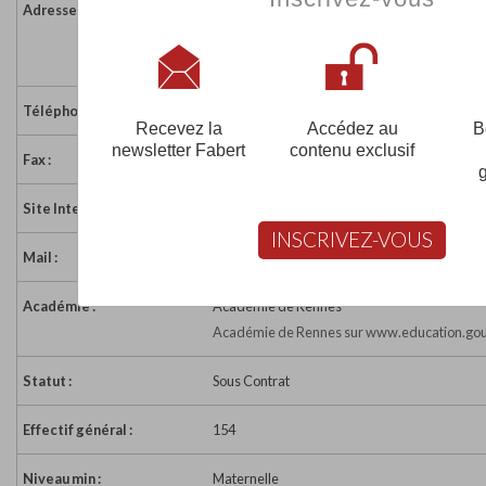
Adresse :
48 rue Joseph le Pevedic
56400 PLOEMEL
France
Téléphone :
02 97 56 83 26
Recevez la
Accédez au
B
newsletter Fabert
contenu exclusif
Fax :
02 97 56 80 84
Site Internet :
https://sites.google.com/view/ecolesaintem
INSCRIVEZ-VOUS
Mail :
eco56.stema.ploemel@enseignement-cathol
Académie :
Académie de Rennes
Académie de Rennes sur www.education.gou
Statut :
Sous Contrat
Effectif général :
154
Niveau min :
Maternelle