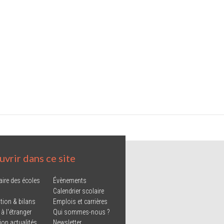
vrir dans ce site
aire des écoles
Évènements
Calendrier scolaire
tion & bilans
Emplois et carrières
 à l'étranger
Qui sommes-nous ?
ion actualités
Newsletter