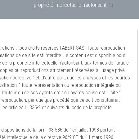
propriété intellectuelle n’autorisant,
[…]
trations : tous droits réservés FABERT SAS. Toute reproduction
mations de ce site est interdite. Le contenu est disponible pour
de la propriété intellectuelle n’autorisant, aux termes de l’article
 " copies ou reproductions strictement réservées à l’usage privé
ation collective " et, d’autre part, que les analyses et les courtes
ustration, " toute représentation ou reproduction intégrale ou
l’auteur ou de ses ayants droit ou ayants cause est illicite "
u reproduction, par quelque procédé que ce soit constituerait
es articles L. 335-2 et suivants du code de la propriété
spositions de la loi n° 98-536 du 1er juillet 1998 portant
été intellectuelle de la directive 96/9 CE du 11 mars 1996