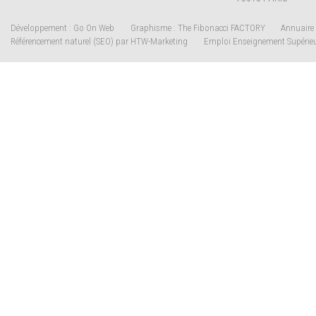
Développement : Go On Web
Graphisme : The Fibonacci FACTORY
Annuaire 
Référencement naturel (SEO) par HTW-Marketing
Emploi Enseignement Supérie