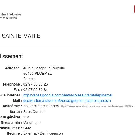
 SAINTE-MARIE
blissement
Adresse :
48 rue Joseph le Pevedic
56400 PLOEMEL
France
Téléphone :
02 97 56 83 26
Fax :
02 97 56 80 84
Site Internet :
https://sites.google.com/view/ecolesaintemarieploemel
Mail :
eco56.stema.ploemel@enseignement-catholique.bzh
Académie :
Académie de Rennes
https://www.education.gouv.fr/academie-de-rennes-100064
Statut :
Sous Contrat
ctif général :
154
Niveau min :
Maternelle
Niveau max :
CM2
Régime :
Externat • Demi-pension