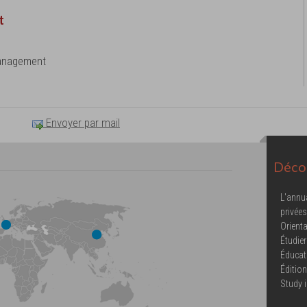
t
Management
Envoyer par mail
Décou
L'annu
privées
Orienta
Étudier
Éducat
Éditio
Study 