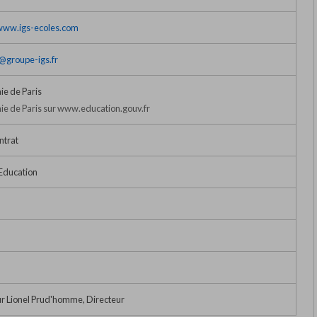
/www.igs-ecoles.com
s@groupe-igs.fr
e de Paris
e de Paris sur www.education.gouv.fr
ntrat
 Education
r Lionel Prud'homme, Directeur