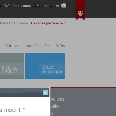
)
|
Créer mon compte
|
Me connecter
ablissement privé ?
Devenez partenaire !
Qui sommes-nous ?
Fiches infos
 de trouver parmi
12908 références
ur, mais aussi des cours de soutien
à inscrit ?
oupe toutes les écoles privées