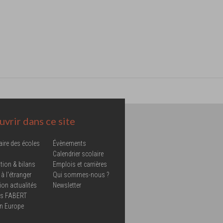
vrir dans ce site
aire des écoles
Évènements
Calendrier scolaire
tion & bilans
Emplois et carrières
 à l'étranger
Qui sommes-nous ?
ion actualités
Newsletter
ns FABERT
in Europe