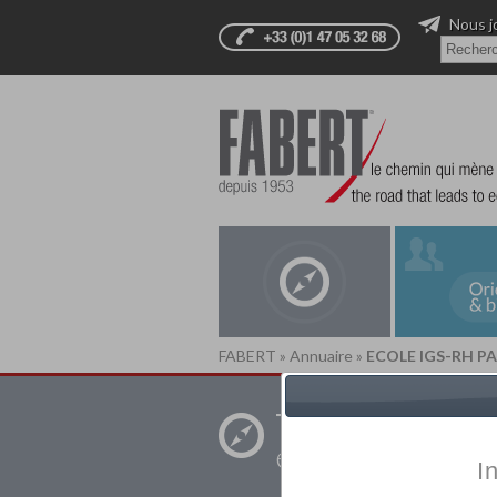
Nous j
FABERT
»
Annuaire
»
ECOLE IGS-RH PA
Trouver un
établissement pr
I