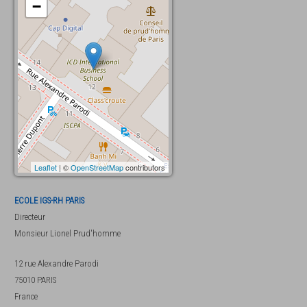
−
Leaflet
| ©
OpenStreetMap
contributors
ECOLE IGS-RH PARIS
Directeur
Monsieur
Lionel Prud'homme
12 rue Alexandre Parodi
75010
PARIS
France