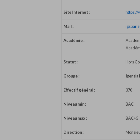
Site Internet :
https:/
Mail :
igspari
Académie :
Académi
Académi
Statut :
Hors Co
Groupe :
Igensia
Effectif général :
370
Niveau min :
BAC
Niveau max :
BAC+5
Direction :
Monsieu