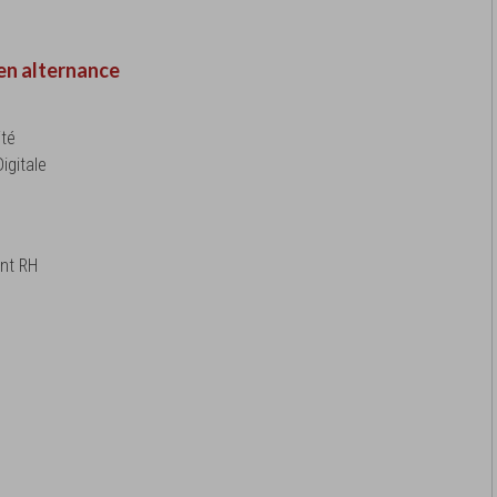
en alternance
ité
igitale
nt RH