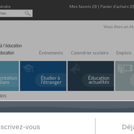
oindre
Mes favoris (0)
|
Panier d'achats (0
Vous êtes un ét
Évènements
Calendrier scolaire
Emplois
RIS
L'Annuaire de recherche
Fabert.com
vous permet
ivé
votre établissement privé, du primaire au supérie
nscrivez-vous
Déj
scolaire et des cours à distance. Ce moteur regr