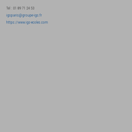
Tel
:
01 89 71 24 53
igsparis@groupe-igs.fr
https://www.igs-ecoles.com