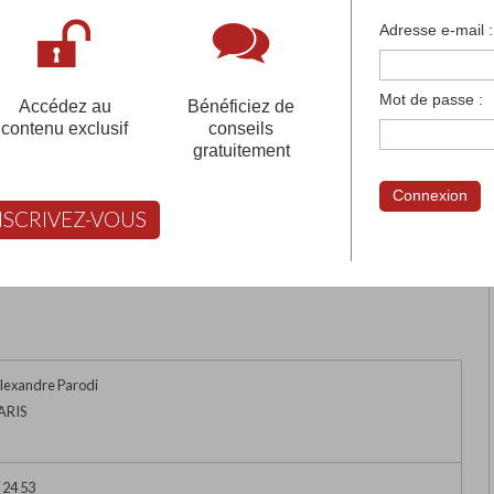
françaises et tous les établissements français à l'
Adresse e-mail :
 votre compte pour être accompagné gratuitement dans votr
Mot de passe :
Accédez au
Bénéficiez de
contenu exclusif
conseils
gratuitement
S
Connexion
NSCRIVEZ-VOUS
rimer
Retour
FABERT vous aide à choisir
Alexandre Parodi
ARIS
 24 53