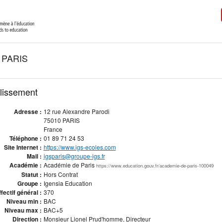
 PARIS
blissement
Adresse :
12 rue Alexandre Parodi
75010 PARIS
France
Téléphone :
01 89 71 24 53
Site Internet :
https://www.igs-ecoles.com
Mail :
igsparis@groupe-igs.fr
Académie :
Académie de Paris
https://www.education.gouv.fr/academie-de-paris-100049
Statut :
Hors Contrat
Groupe :
Igensia Education
fectif général :
370
Niveau min :
BAC
Niveau max :
BAC+5
Direction :
Monsieur Lionel Prud'homme, Directeur