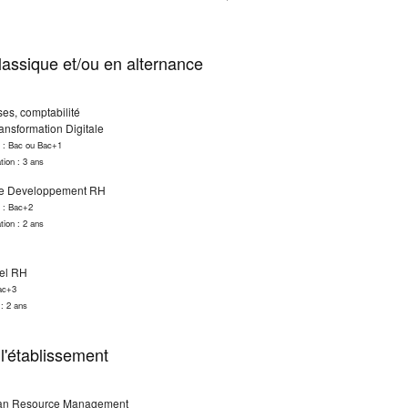
assique et/ou en alternance
ses, comptabilité
ansformation Digitale
s : Bac ou Bac+1
tion : 3 ans
e Developpement RH
s : Bac+2
tion : 2 ans
nel RH
Bac+3
 : 2 ans
l'établissement
man Resource Management