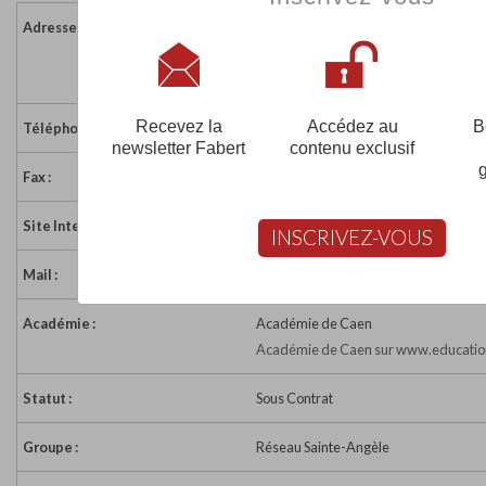
Adresse :
146 rue de Bayeux - BP 6296
14067 CAEN CEDEX
France
Recevez la
Accédez au
B
Téléphone :
02 31 86 23 72
newsletter Fabert
contenu exclusif
Fax :
02 31 86 37 74
Site Internet :
https://www.institutionsaintpierre.fr/
INSCRIVEZ-VOUS
Mail :
assistante-direction@institutionsaintp
Académie :
Académie de Caen
Académie de Caen sur www.education
Statut :
Sous Contrat
Groupe :
Réseau Sainte-Angèle