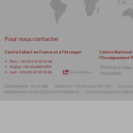
Pour nous contacter
Centre Fabert en France et à l'étranger
Centre National
l'Enseignement 
Paris : +33 (0)1 47 05 32 68
Beijing : +86 10 6400 0905
79 Avenue de Ségur
Lyon : +33 (0)1 47 05 32 68
En savoir plus
75015 PARIS
Développement : Go On Web
Graphisme : The Fibonacci FACTORY
Annuaire 
Référencement naturel (SEO) par HTW-Marketing
Emploi Enseignement Supérie