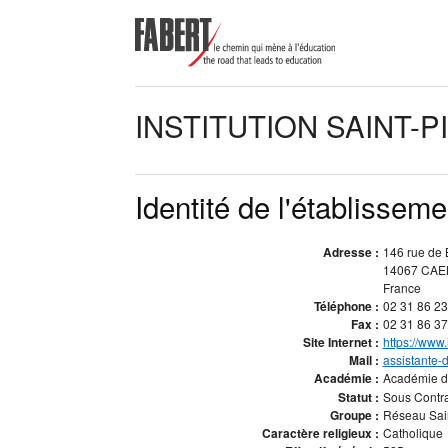
INSTITUTION SAINT-
Identité de l'établisseme
Adresse :
146 rue de 
14067 CA
France
Téléphone :
02 31 86 23
Fax :
02 31 86 37
Site Internet :
https://www.i
Mail :
assistante-d
Académie :
Académie 
Statut :
Sous Contra
Groupe :
Réseau Sai
Caractère religieux :
Catholique