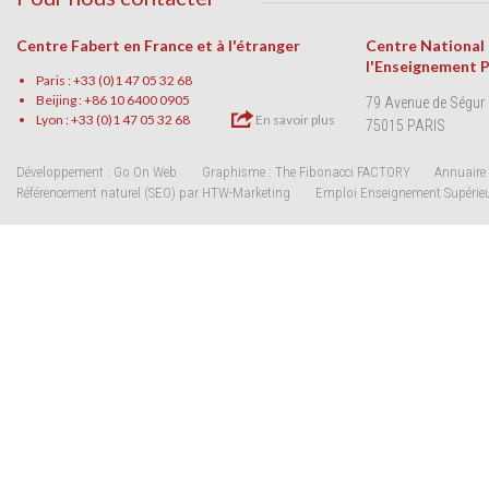
Centre Fabert en France et à l'étranger
Centre National
l'Enseignement 
Paris : +33 (0)1 47 05 32 68
Beijing : +86 10 6400 0905
79 Avenue de Ségur
Lyon : +33 (0)1 47 05 32 68
En savoir plus
75015 PARIS
Développement : Go On Web
Graphisme : The Fibonacci FACTORY
Annuaire 
Référencement naturel (SEO) par HTW-Marketing
Emploi Enseignement Supérie