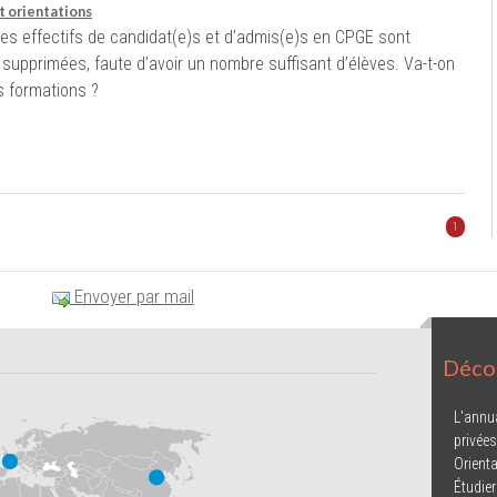
t orientations
les effectifs de candidat(e)s et d’admis(e)s en CPGE sont
supprimées, faute d’avoir un nombre suffisant d’élèves. Va-t-on
s formations ?
1
Envoyer par mail
Décou
L'annu
privées
Orienta
Étudier