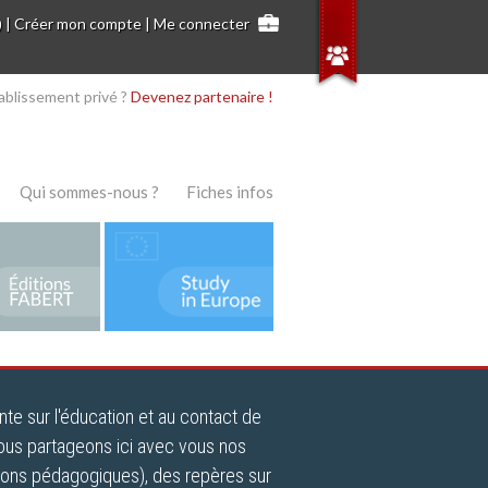
)
|
Créer mon compte
|
Me connecter
ablissement privé ?
Devenez partenaire !
Qui sommes-nous ?
Fiches infos
nte sur l'éducation et au contact de
ous partageons ici avec vous nos
tions pédagogiques), des repères sur