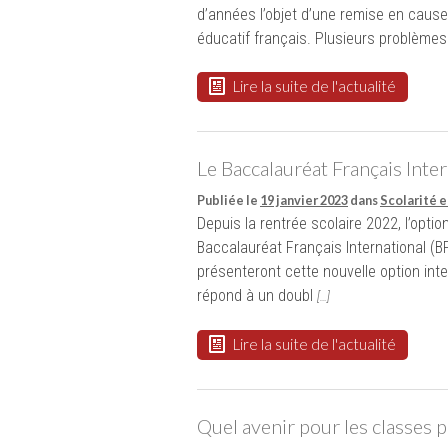
d’années l’objet d’une remise en cause
éducatif français. Plusieurs problèmes
Lire la suite de l'actualité
Le Baccalauréat Français Intern
Publiée le
19 janvier 2023
dans
Scolarité e
Depuis la rentrée scolaire 2022, l’opti
Baccalauréat Français International (B
présenteront cette nouvelle option int
répond à un doubl
[…]
Lire la suite de l'actualité
Quel avenir pour les classes 