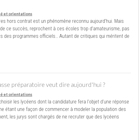
té et orientations
res hors contrat est un phénomène reconnu aujourd’hui. Mais
 de ce succès, reprochent à ces écoles trop d’amateurisme, pas
-vis des programmes officiels… Autant de critiques qui méritent de
asse préparatoire veut dire aujourd'hui ?
té et orientations
choisir les lycéens dont la candidature fera l'objet d'une réponse
me étant une façon de commencer à modeler la population des
t, les jurys sont chargés de ne recruter que des lycéens