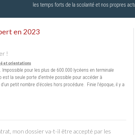
les temps forts de la scolarité et nos propres actu
abert en 2023
er !
té et orientations
4. Impossible pour les plus de 600.000 lycéens en terminale
 est la seule porte d’entrée possible pour accéder à
 d'un petit nombre d'écoles hors procédure. Finie l’époque, il y a
trat, mon dossier va-t-il être accepté par les