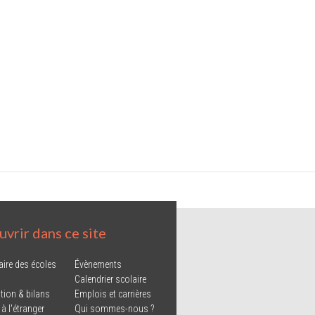
vrir dans ce site
aire des écoles
Évènements
Calendrier scolaire
tion & bilans
Emplois et carrières
 à l'étranger
Qui sommes-nous ?