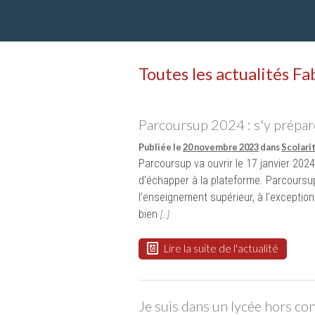
Toutes les actualités F
Parcoursup 2024 : s'y prépar
Publiée le
20 novembre 2023
dans
Scolari
Parcoursup va ouvrir le 17 janvier 202
d’échapper à la plateforme. Parcoursup
l’enseignement supérieur, à l'exception
bien
[…]
Lire la suite de l'actualité
Je suis dans un lycée hors con