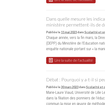
Dans quelle mesure les indicat
ministère permettent-ils de d
Publiée le
11 mai 2023
dans
Scolarité et o
Chaque année, vers la fin mars, la Dire
(DEPP) du Ministère de l’Education nati
enquête nationale portant sur « la ma
Lire la suite de l'actualité
Débat : Pourquoi y a-t-il si pe
Publiée le
30 mars 2023
dans
Scolarité et 
Marie-Laure Viaud, Université de Lille Le
dans la filiation des pionniers de l’éduc
commun la mise en œuvre de méthodes