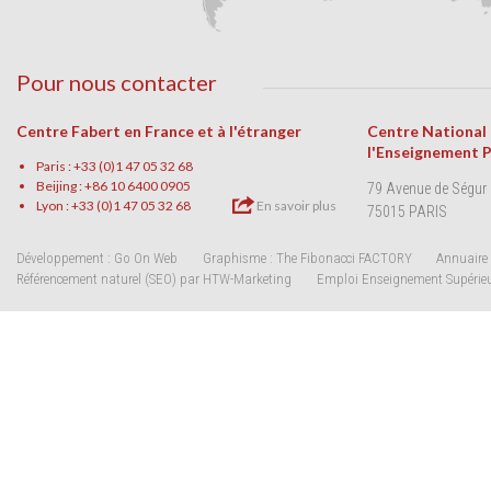
Pour nous contacter
Centre Fabert en France et à l'étranger
Centre National
l'Enseignement 
Paris : +33 (0)1 47 05 32 68
Beijing : +86 10 6400 0905
79 Avenue de Ségur
Lyon : +33 (0)1 47 05 32 68
En savoir plus
75015 PARIS
Développement : Go On Web
Graphisme : The Fibonacci FACTORY
Annuaire 
Référencement naturel (SEO) par HTW-Marketing
Emploi Enseignement Supérie