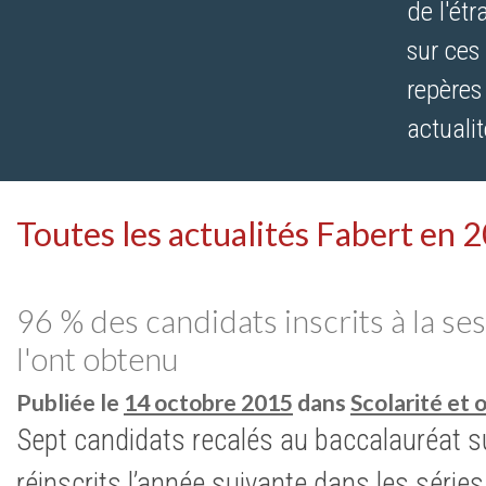
de l'ét
sur ces
repères
actualit
Toutes les actualités Fabert en 
96 % des candidats inscrits à la s
l'ont obtenu
Publiée le
14 octobre 2015
dans
Scolarité et 
Sept candidats recalés au baccalauréat su
réinscrits l’année suivante dans les séries