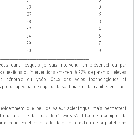
2018 33 0
19 (2) 37 2
2020 38 3
2021 32 4
2022 34 6
2023 29 7
2024 30 9
__________________________________________________
es dans lesquels je suis intervenu, en présentiel ou par
les questions ou interventions émanent à 92% de parents d’élèves
oie générale du lycée. Ceux des voies technologiques et
 préoccupés par ce sujet ou le sont mais ne le manifestent pas.
t évidemment que peu de valeur scientifique, mais permettent
t que la parole des parents d’élèves s’est libérée à compter de
correspond exactement à la date de création de la plateforme