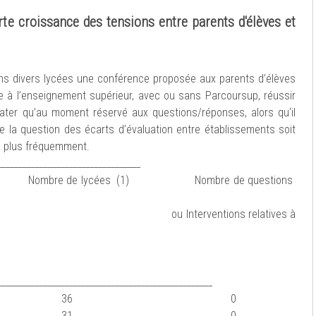
rte croissance des tensions entre parents d'élèves et
ns divers lycées une conférence proposée aux parents d’élèves
ée à l’enseignement supérieur, avec ou sans Parcoursup, réussir
tater qu’au moment réservé aux questions/réponses, alors qu‘il
 la question des écarts d’évaluation entre établissements soit
n plus fréquemment.
__________________________________
e de lycées (1) Nombre de questions
ntions relatives à
___________________________________________________
2016 36 0
2017 31 0