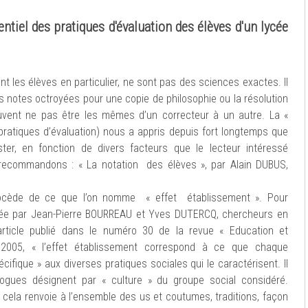
ntiel des pratiques d'évaluation des élèves d'un lycée
nt les élèves en particulier, ne sont pas des sciences exactes. Il
es notes octroyées pour une copie de philosophie ou la résolution
vent ne pas être les mêmes d’un correcteur à un autre. La «
 pratiques d’évaluation) nous a appris depuis fort longtemps que
ster, en fonction de divers facteurs que le lecteur intéressé
recommandons : « La notation des élèves », par Alain DUBUS,
rocède de ce que l’on nomme « effet établissement ». Pour
lisée par Jean-Pierre BOURREAU et Yves DUTERCQ, chercheurs en
rticle publié dans le numéro 30 de la revue « Education et
005, « l’effet établissement correspond à ce que chaque
ifique » aux diverses pratiques sociales qui le caractérisent. Il
ogues désignent par « culture » du groupe social considéré.
 cela renvoie à l’ensemble des us et coutumes, traditions, façon