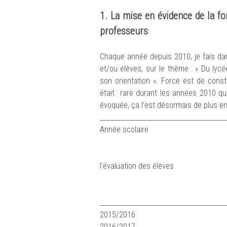
1. La mise en évidence de la fo
professeurs
Chaque année depuis 2010, je fais da
et/ou élèves, sur le thème : « Du lyc
son orientation ». Force est de cons
était rare durant les années 2010 que
évoquée, ça l’est désormais de plus e
_________________________________________
Année scolaire Nombr
ou Interve
l’évaluation des élèves
_________________________________________
2015/
2016/