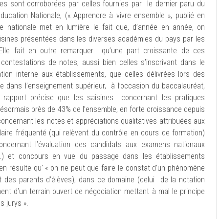
es sont corroborées par celles fournies par le dernier paru du
Education Nationale, (« Apprendre à vivre ensemble », publié en
ce nationale met en lumière le fait que, d’année en année, on
isines présentées dans les diverses académies du pays par les
Elle fait en outre remarquer qu’une part croissante de ces
ntestations de notes, aussi bien celles s’inscrivant dans le
ion interne aux établissements, que celles délivrées lors des
 dans l’enseignement supérieur, à l’occasion du baccalauréat,
 rapport précise que les saisines concernant les pratiques
désormais près de 43% de l’ensemble, en forte croissance depuis
concernant les notes et appréciations qualitatives attribuées aux
laire fréquenté (qui relèvent du contrôle en cours de formation)
ncernant l’évaluation des candidats aux examens nationaux
s…) et concours en vue du passage dans les établissements
 en résulte qu’ « on ne peut que faire le constat d’un phénomène
 des parents d’élèves), dans ce domaine (celui de la notation
ent d’un terrain ouvert de négociation mettant à mal le principe
 jurys ».