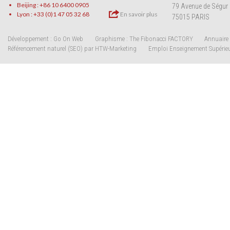
Beijing : +86 10 6400 0905
79 Avenue de Ségur
Lyon : +33 (0)1 47 05 32 68
En savoir plus
75015 PARIS
Développement : Go On Web
Graphisme : The Fibonacci FACTORY
Annuaire 
Référencement naturel (SEO) par HTW-Marketing
Emploi Enseignement Supérie