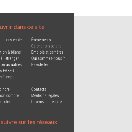
vrir dans ce site
aire des écoles
Évènements
Calendrier scolaire
tion & bilans
Emplois et carrières
 à l'étranger
Qui sommes-nous ?
ion actualités
Newsletter
ns FABERT
in Europe
oindre
Contacts
mon compte
Mentions légales
necter
Devenez partenaire
suivre sur les réseaux