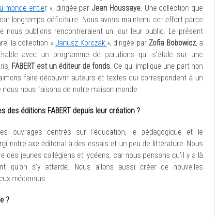
u monde entie
r », dirigée par
Jean Houssaye
. Une collection que
ar longtemps déficitaire. Nous avons maintenu cet effort parce
 nous publions rencontreraient un jour leur public. Le présent
e, la collection «
Janusz Korczak
», dirigée par
Zofia Bobowicz
, a
érable avec un programme de parutions qui s’étale sur une
ris,
FABERT est un éditeur de fonds
. Ce qui implique une part non
 aimons faire découvrir auteurs et textes qui correspondent à un
e nous nous faisons de notre maison monde.
ves des éditions FABERT depuis leur création ?
 ouvrages centrés sur l’éducation, le pédagogique et le
gi notre axe éditorial à des essais et un peu de littérature. Nous
ure des jeunes collégiens et lycéens, car nous pensons qu’il y a là
nt qu’on s’y attarde. Nous allons aussi créer de nouvelles
 yeux méconnus.
ue ?