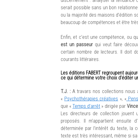
discernement : analyser la tendance du
serait possible sans un bon relationn
ou la majorité des maisons d’édition so
beaucoup de compétences et être très 
Enfin, et c’est une compétence, ou qua
est un passeur
qui veut faire découv
certain nombre de lecteurs. Il doit 
courants littéraires.
Les éditions FABERT regroupent aujourd
ce qui détermine votre choix d’éditer 
T.J. :
A travars nos collections nous 
«
Psychothérapies créatives
», «
Pense
que «
Temps d’arrêt
» dirigée par
Vince
Les directeurs de collection jouent
proposés. Il m’appartient ensuite 
déterminée par l’intérêt du texte, la c
texte est très intéressant, même si sa 