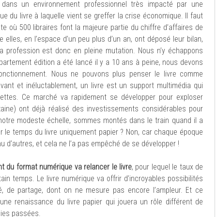
 dans un environnement professionnel très impacté par une
 du livre à laquelle vient se greffer la crise économique. Il faut
où 500 libraires font la majeure partie du chiffre d’affaires de
re elles, en l’espace d’un peu plus d’un an, ont déposé leur bilan,
 La profession est donc en pleine mutation. Nous n’y échappons
épartement édition a été lancé il y a 10 ans à peine, nous devons
onctionnement. Nous ne pouvons plus penser le livre comme
vant et inéluctablement, un livre est un support multimédia qui
lettes. Ce marché va rapidement se développer pour exploser
zaine) ont déjà réalisé des investissements considérables pour
notre modeste échelle, sommes montés dans le train quand il a
r le temps du livre uniquement papier ? Non, car chaque époque
nnu d’autres, et cela ne l’a pas empêché de se développer !
 du format numérique va relancer le livre
, pour lequel le taux de
ain temps. Le livre numérique va offrir d’incroyables possibilités
ité, de partage, dont on ne mesure pas encore l’ampleur. Et ce
ne renaissance du livre papier qui jouera un rôle différent de
nnies passées.