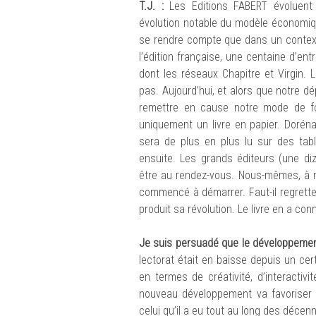
T.J. :
Les Editions FABERT évoluent
évolution notable du modèle économique
se rendre compte que dans un contexte 
l’édition française, une centaine d’ent
dont les réseaux Chapitre et Virgin.
pas. Aujourd’hui, et alors que notre d
remettre en cause notre mode de f
uniquement un livre en papier. Doréna
sera de plus en plus lu sur des tab
ensuite. Les grands éditeurs (une di
être au rendez-vous. Nous-mêmes, à 
commencé à démarrer. Faut-il regrette
produit sa révolution. Le livre en a co
Je suis persuadé que le développement
lectorat était en baisse depuis un cert
en termes de créativité, d’interactiv
nouveau développement va favoriser u
celui qu’il a eu tout au long des déce