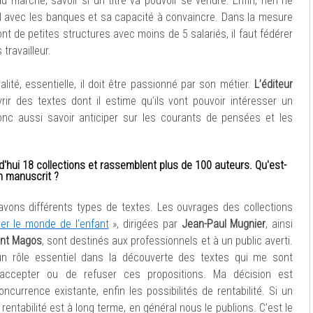
 marché, savoir si un titre va pouvoir se vendre. Enfin, rien ne
el avec les banques et sa capacité à convaincre. Dans la mesure
nt de petites structures avec moins de 5 salariés, il faut fédérer
travailleur.
lité, essentielle, il doit être passionné par son métier.
L’éditeur
rir des textes dont il estime qu’ils vont pouvoir intéresser un
donc aussi savoir anticiper sur les courants de pensées et les
'hui 18 collections et rassemblent plus de 100 auteurs. Qu'est-
un manuscrit ?
avons différents types de textes. Les ouvrages des collections
r le monde de l’enfant
», dirigées par
Jean-Paul Mugnier
, ainsi
nt Magos
, sont destinés aux professionnels et à un public averti.
 un rôle essentiel dans la découverte des textes qui me sont
d’accepter ou de refuser ces propositions. Ma décision est
oncurrence existante, enfin les possibilités de rentabilité. Si un
rentabilité est à long terme, en général nous le publions. C’est le