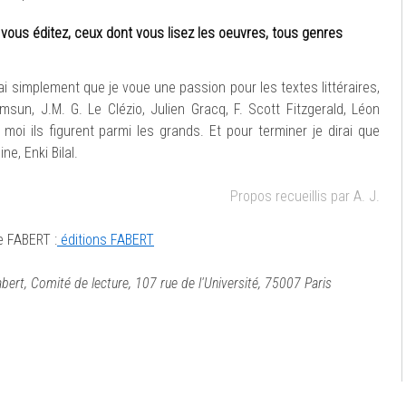
vous éditez, ceux dont vous lisez les oeuvres, tous genres
rai simplement que je voue une passion pour les textes littéraires,
un, J.M. G. Le Clézio, Julien Gracq, F. Scott Fitzgerald, Léon
moi ils figurent parmi les grands. Et pour terminer je dirai que
e, Enki Bilal.
Propos recueillis par A. J.
e FABERT :
éditions FABERT
bert, Comité de lecture, 107 rue de l'Université, 75007 Paris