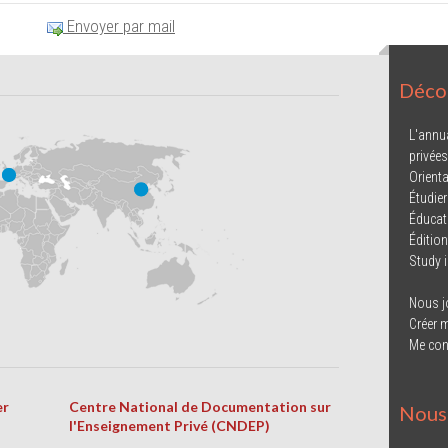
Envoyer par mail
Décou
L'annu
privées
Orienta
Étudier
Éducat
Éditio
Study 
Nous j
Créer 
Me con
er
Centre National de Documentation sur
Nous 
l'Enseignement Privé (CNDEP)