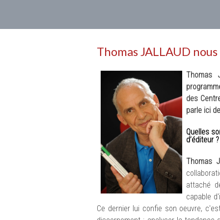
Thomas JALLAUD nous p
Thomas J
programme 
des Centr
parle ici d
Quelles so
d’éditeur ?
Thomas J
collabora
attaché de 
capable d'
Ce dernier lui confie son oeuvre, c'es