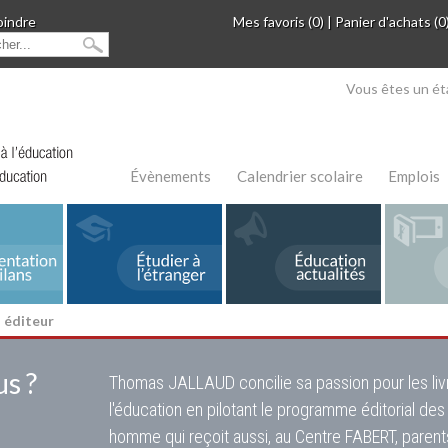
oindre
Mes favoris (0)
|
Panier d'achats (0
Vous êtes un ét
Évènements
Calendrier scolaire
Emplois
: éditeur
s ?
Thomas JALLAUD concilie sa passion pour les li
l'éducation en pilotant le programme éditorial des 
homme qui reçoit aussi, au Centre FABERT, parent