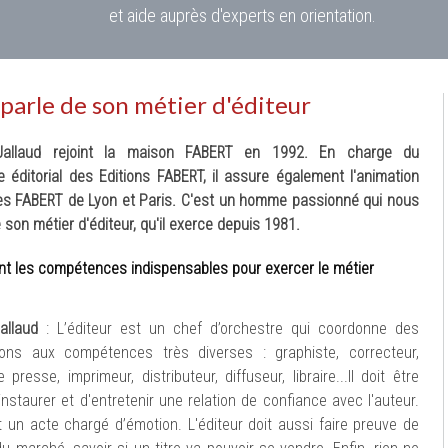
et aide auprès d'experts en orientation.
arle de son métier d'éditeur
allaud rejoint la maison FABERT en 1992. En charge du
éditorial des Editions FABERT, il assure également l'animation
es FABERT de Lyon et Paris.
C'est un homme passionné qui nous
e son métier d'éditeur, qu'il exerce depuis 1981.
nt les compétences indispensables pour exercer le métier
allaud
: L’éditeur est un chef d’orchestre qui coordonne des
tions aux compétences très diverses : graphiste, correcteur,
presse, imprimeur, distributeur, diffuseur, libraire...Il doit être
instaurer et d'entretenir une relation de confiance avec l'auteur.
t un acte chargé d’émotion. L'éditeur doit aussi faire preuve de