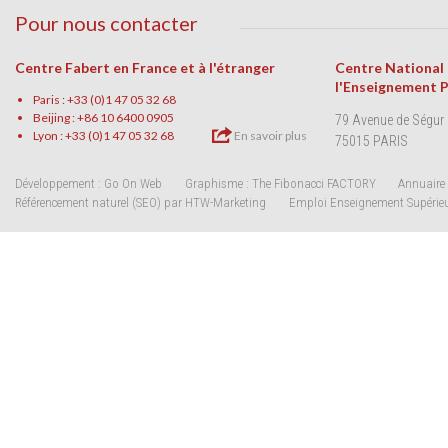
Pour nous contacter
Centre Fabert en France et à l'étranger
Centre National
l'Enseignement 
Paris : +33 (0)1 47 05 32 68
Beijing : +86 10 6400 0905
79 Avenue de Ségur
Lyon : +33 (0)1 47 05 32 68
En savoir plus
75015 PARIS
Développement : Go On Web
Graphisme : The Fibonacci FACTORY
Annuaire 
Référencement naturel (SEO) par HTW-Marketing
Emploi Enseignement Supérie