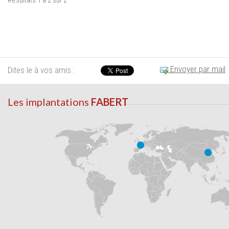
Résultats 1 à 2 sur 2
Envoyer par mail
Dites le à vos amis :
Les implantations
FABERT