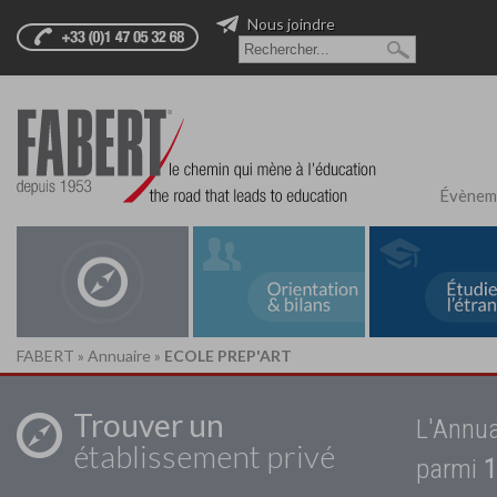
Nous joindre
Évènem
FABERT
»
Annuaire
»
ECOLE PREP'ART
Trouver un
L'Annua
établissement privé
parmi
1