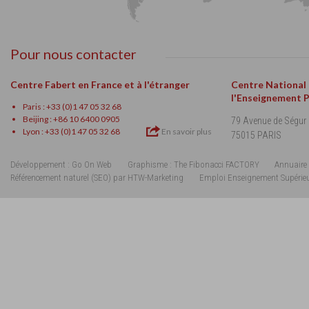
Pour nous contacter
Centre Fabert en France et à l'étranger
Centre National
l'Enseignement 
Paris : +33 (0)1 47 05 32 68
Beijing : +86 10 6400 0905
79 Avenue de Ségur
Lyon : +33 (0)1 47 05 32 68
En savoir plus
75015 PARIS
Développement : Go On Web
Graphisme : The Fibonacci FACTORY
Annuaire 
Référencement naturel (SEO) par HTW-Marketing
Emploi Enseignement Supérie