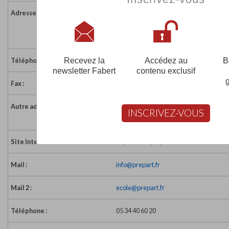
Adresse :
23 passage de Ménilmontant
75011 PARIS
France
Recevez la
Accédez au
B
Téléphone :
01 47 00 06 56
newsletter Fabert
contenu exclusif
Fax :
01 47 00 58 56
Autre adresse :
18 rue Bayard
INSCRIVEZ-VOUS
31000 TOULOUSE
Site Internet :
http://www.prepart.fr
Mail :
info@prepart.fr
Mail 2 :
ecole@prepart.fr
Téléphone :
05 34 40 60 20