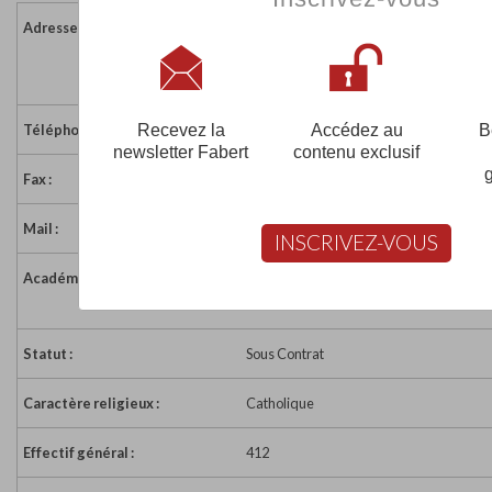
Adresse :
Rue des Acacias - BP 4
44140 AIGREFEUILLE
France
Recevez la
Accédez au
B
Téléphone :
02 40 03 85 50
newsletter Fabert
contenu exclusif
Fax :
02 40 33 52 11
Mail :
collegedelamaine@wanadoo.fr
INSCRIVEZ-VOUS
Académie :
Académie de Nantes
Académie de Nantes sur www.education
Statut :
Sous Contrat
Caractère religieux :
Catholique
Effectif général :
412