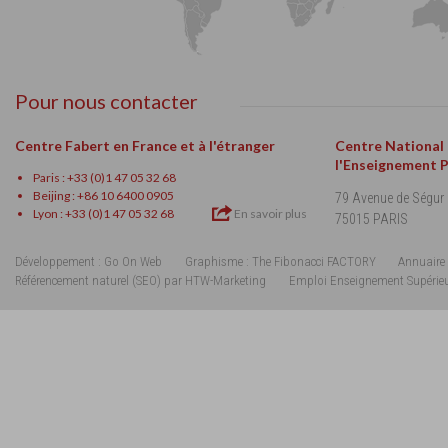
Pour nous contacter
Centre Fabert en France et à l'étranger
Centre National
l'Enseignement 
Paris : +33 (0)1 47 05 32 68
Beijing : +86 10 6400 0905
79 Avenue de Ségur
Lyon : +33 (0)1 47 05 32 68
En savoir plus
75015 PARIS
Développement : Go On Web
Graphisme : The Fibonacci FACTORY
Annuaire 
Référencement naturel (SEO) par HTW-Marketing
Emploi Enseignement Supérie