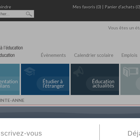
oindre
Mes favoris (0)
|
Panier d'achats (0
Vous êtes un ét
Évènements
Calendrier scolaire
Emplois
AINTE-ANNE
L'Annuaire de recherche
Fabert.com
vous permet
ivé
votre établissement privé, du primaire au supérie
nscrivez-vous
Déj
scolaire et des cours à distance. Ce moteur regr