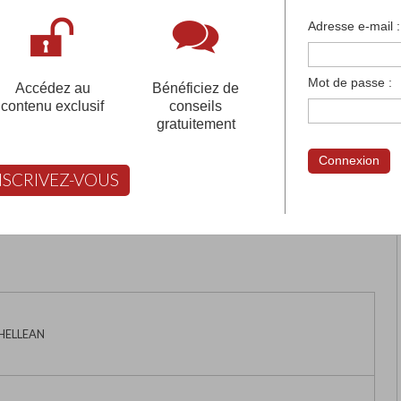
françaises et tous les établissements français à l'
Adresse e-mail :
 votre compte pour être accompagné gratuitement dans votr
Mot de passe :
Accédez au
Bénéficiez de
contenu exclusif
conseils
gratuitement
NTE-ANNE
Connexion
NSCRIVEZ-VOUS
rimer
Retour
FABERT vous aide à choisir
 HELLEAN