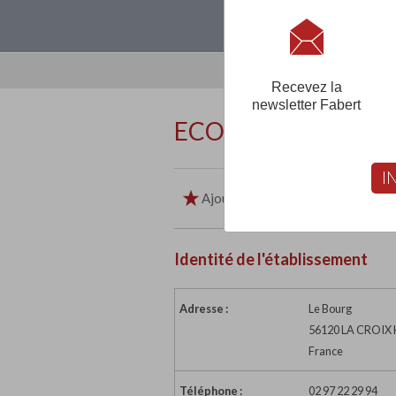
Loguez-vous, créez
Recevez la
newsletter Fabert
ECOLE PRIVEE SAI
I
Ajouter aux favoris
Imp
Identité de l'établissement
Adresse :
Le Bourg
56120 LA CROIX
France
Téléphone :
02 97 22 29 94