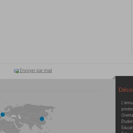
Envoyer par mail
Décou
L'annu
privées
Orienta
Étudier
Éducat