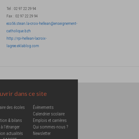
Tel
:
02 97 22 29 94
Fax
:
02 97 22 29 94
eco56.stean.la-croix-hellean@enseignement-
catholique.bzh
http://rpi-hellean-lacroix-
lagree.eklablog.com
vrir dans ce site
aire des écoles
Évènements
Calendrier scolaire
tion & bilans
Emplois et carrières
 à l'étranger
Qui sommes-nous ?
ion actualités
Newsletter