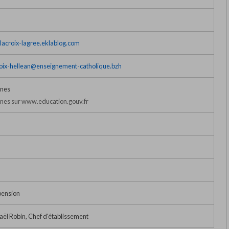
n-lacroix-lagree.eklablog.com
roix-hellean@enseignement-catholique.bzh
nnes
es sur www.education.gouv.fr
pension
 Robin, Chef d'établissement