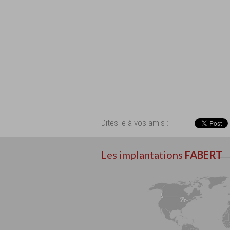
Dites le à vos amis :
Les implantations
FABERT