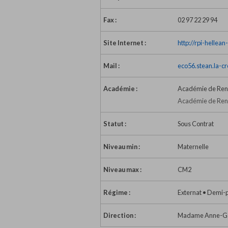
Fax :
02 97 22 29 94
Site Internet :
http://rpi-hellea
Mail :
eco56.stean.la-c
Académie :
Académie de Re
Académie de Renn
Statut :
Sous Contrat
Niveau min :
Maternelle
Niveau max :
CM2
Régime :
Externat • Demi-
Direction :
Madame Anne-Gaël