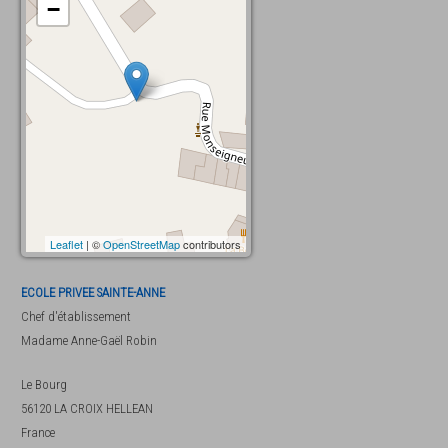
−
Leaflet
| ©
OpenStreetMap
contributors
ECOLE PRIVEE SAINTE-ANNE
Chef d'établissement
Madame
Anne-Gaël Robin
Le Bourg
56120
LA CROIX HELLEAN
France