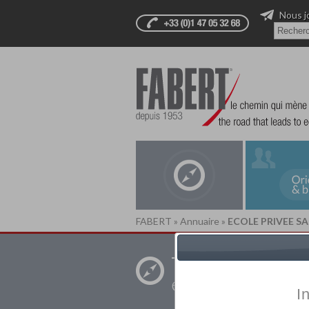
Nous j
FABERT
»
Annuaire
»
ECOLE PRIVEE S
Trouver un
établissement pr
I