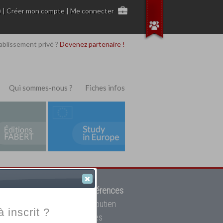
)
|
Créer mon compte
|
Me connecter
ablissement privé ?
Devenez partenaire !
Qui sommes-nous ?
Fiches infos
 de trouver parmi
12908 références
ur, mais aussi des cours de soutien
à inscrit ?
oupe toutes les écoles privées