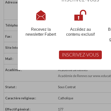
Adresse :
Rue Châteaubriand
56580 BREHAN
France
Téléphone :
02 97 38 88 26
Recevez la
Accédez au
B
newsletter Fabert
contenu exclusif
Fax :
02 97 38 88 26
Site Internet :
http://www.ndbrehan.fr
INSCRIVEZ-VOUS
Mail :
eco56.nd.brehan@enseignement-cath
Académie :
Académie de Rennes
Académie de Rennes sur www.educati
Statut :
Sous Contrat
Caractère religieux :
Catholique
Effectif général :
177