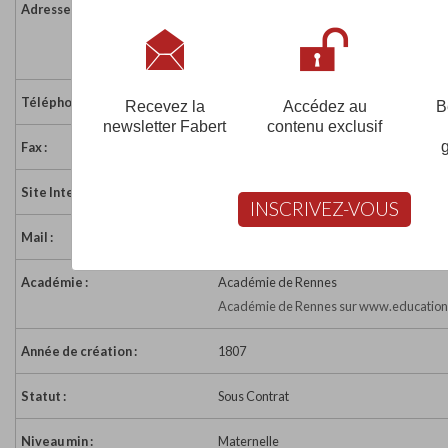
Adresse :
Rue du Pourpris
56380 BEIGNON
France
Téléphone :
02 97 75 74 00
Recevez la
Accédez au
B
newsletter Fabert
contenu exclusif
Fax :
02 97 75 74 00
Site Internet :
http://ecolesaint-jeanbelz.eklablog.com
INSCRIVEZ-VOUS
Mail :
eco56.stema.beignon@enseignement-cat
Académie :
Académie de Rennes
Académie de Rennes sur www.education.
Année de création :
1807
Statut :
Sous Contrat
Niveau min :
Maternelle