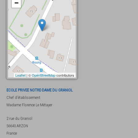
−
Leaflet
| ©
OpenStreetMap
contributors
ECOLE PRIVEE NOTRE-DAME DU GRANIOL
Chef d'établissement
Madame
Florence Le Métayer
2 rue du Graniol
56640
ARZON
France