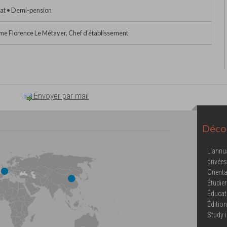
at • Demi-pension
e Florence Le Métayer, Chef d'établissement
Envoyer par mail
Décou
L'annu
privées
Orienta
Étudier
Éducat
Éditio
Study 