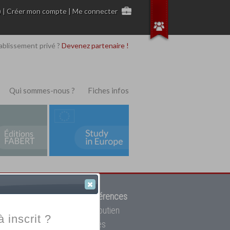
)
|
Créer mon compte
|
Me connecter
ablissement privé ?
Devenez partenaire !
Qui sommes-nous ?
Fiches infos
 de trouver parmi
12908 références
ur, mais aussi des cours de soutien
à inscrit ?
oupe toutes les écoles privées