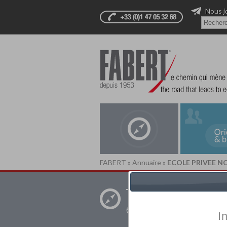
Nous j
FABERT
»
Annuaire
»
ECOLE PRIVEE 
Trouver un
établissement pr
I