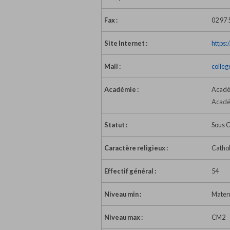
Fax :
02 97 
Site Internet :
https:
Mail :
colle
Académie :
Acadé
Acadé
Statut :
Sous C
Caractère religieux :
Catho
Effectif général :
54
Niveau min :
Mater
Niveau max :
CM2