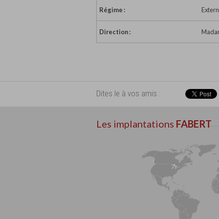
Régime :
Extern
Direction :
Madam
Dites le à vos amis :
Les implantations
FABERT