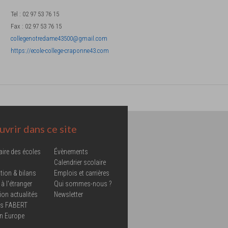
Tel
:
02 97 53 76 15
Fax
:
02 97 53 76 15
collegenotredame43500@gmail.com
https://ecole-college-craponne43.com
vrir dans ce site
aire des écoles
Évènements
Calendrier scolaire
tion & bilans
Emplois et carrières
 à l'étranger
Qui sommes-nous ?
ion actualités
Newsletter
ns FABERT
in Europe