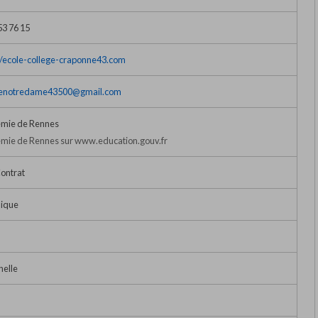
53 76 15
//ecole-college-craponne43.com
genotredame43500@gmail.com
mie de Rennes
mie de Rennes sur www.education.gouv.fr
ontrat
lique
nelle