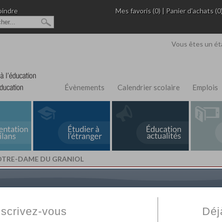
oindre
Mes favoris (0)
|
Panier d'achats (0
Vous êtes un ét
Évènements
Calendrier scolaire
Emplois
NOTRE-DAME DU GRANIOL
L'Annuaire de recherche
Fabert.com
vous permet
ivé
votre établissement privé, du primaire au supérie
nscrivez-vous
Déj
scolaire et des cours à distance. Ce moteur regr