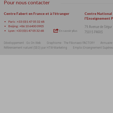
Pour nous contacter
Centre Fabert en France et à l'étranger
Centre National
l'Enseignement 
Paris : +33 (0)1 47 05 32 68
Beijing : +86 10 6400 0905
79 Avenue de Ségur
Lyon : +33 (0)1 47 05 32 68
En savoir plus
75015 PARIS
Développement : Go On Web
Graphisme : The Fibonacci FACTORY
Annuaire 
Référencement naturel (SEO) par HTW-Marketing
Emploi Enseignement Supérie