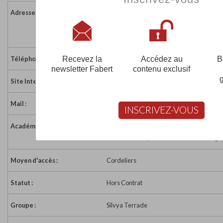
Adresse :
73 rue Louis Blanc
69006 LYON
France
Recevez la
Accédez au
B
Téléphone :
04 78 42 36 37
newsletter Fabert
contenu exclusif
Site Internet :
https://www.groupe-terrade.com/fr/ecol
Mail :
lyon@groupe-terrade.com
INSCRIVEZ-VOUS
Académie :
Académie de Lyon
Académie de Lyon sur www.education.gou
Moyen d'accès :
Cordeliers
Statut :
Hors Contrat
Groupe :
Silvya Terrade