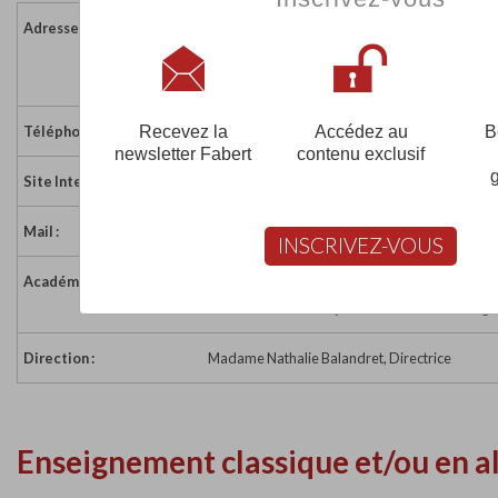
Adresse :
26 rue Bersot
25000 BESANÇON
France
Recevez la
Accédez au
B
Téléphone :
03 81 82 33 73
newsletter Fabert
contenu exclusif
Site Internet :
http://www.bersot-formation.fr/
Mail :
direction@avenir-sante.fr
INSCRIVEZ-VOUS
Académie :
Académie de Besançon
Académie de Besançon sur www.education.gou
Direction :
Madame Nathalie Balandret, Directrice
Enseignement classique et/ou en a