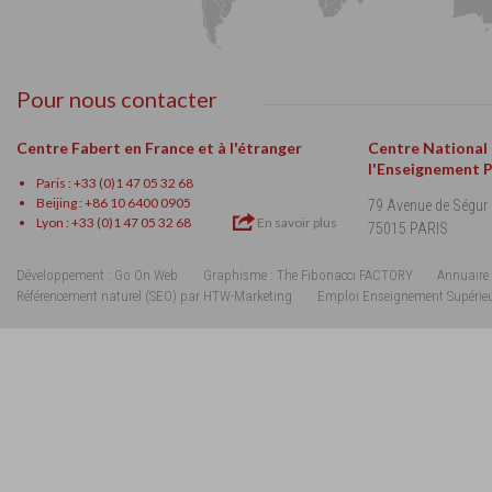
Pour nous contacter
Centre Fabert en France et à l'étranger
Centre National
l'Enseignement 
Paris : +33 (0)1 47 05 32 68
Beijing : +86 10 6400 0905
79 Avenue de Ségur
Lyon : +33 (0)1 47 05 32 68
En savoir plus
75015 PARIS
Développement : Go On Web
Graphisme : The Fibonacci FACTORY
Annuaire 
Référencement naturel (SEO) par HTW-Marketing
Emploi Enseignement Supérie