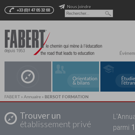
Nous joindre
Évènem
FABERT
»
Annuaire
»
BERSOT FORMATION
Trouver un
L'Annua
établissement privé
parmi
1