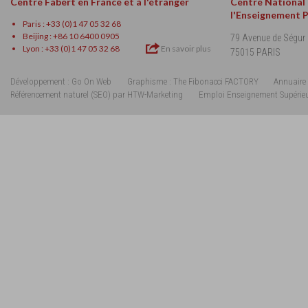
Centre Fabert en France et à l'étranger
Centre National
l'Enseignement 
Paris : +33 (0)1 47 05 32 68
Beijing : +86 10 6400 0905
79 Avenue de Ségur
Lyon : +33 (0)1 47 05 32 68
En savoir plus
75015 PARIS
Développement : Go On Web
Graphisme : The Fibonacci FACTORY
Annuaire 
Référencement naturel (SEO) par HTW-Marketing
Emploi Enseignement Supérie