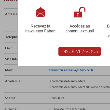
Adresse :
110 boulevard d'Austrasie
54000 NANCY
France
Recevez la
Accédez au
B
newsletter Fabert
contenu exclusif
Téléphone :
03 83 85 61 20
Fax :
03 83 85 61 25
INSCRIVEZ-VOUS
Site Internet :
http://www.cciformation54.fr ou http://www.
Mail :
formation-reseaux@nancy.cci.fr
Académie :
Académie de Nancy-Metz
Académie de Nancy-Metz sur www.educatio
Statut :
Consulaire
Groupe :
CCI de Meurthe et Moselle