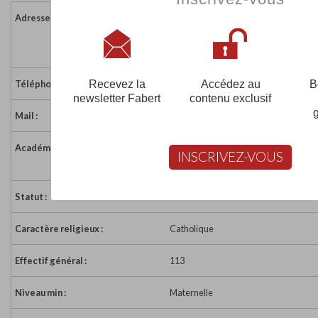
Adresse :
12 rue Bocage
79700 LOUBLANDE
France
Recevez la
Accédez au
B
Téléphone :
05 49 81 96 61
newsletter Fabert
contenu exclusif
Mail :
ecoleloublande@wanadoo.fr
Académie :
Académie de Poitiers
INSCRIVEZ-VOUS
Académie de Poitiers sur www.educat
Statut :
Sous Contrat
Caractère religieux :
Catholique
Effectif général :
113
Niveau min :
Maternelle