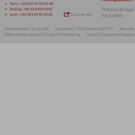
Paris : +33 (0)1 47 05 32 68
Beijing : +86 10 6400 0905
79 Avenue de Ségur
Lyon : +33 (0)1 47 05 32 68
En savoir plus
75015 PARIS
Développement : Go On Web
Graphisme : The Fibonacci FACTORY
Annuaire 
Référencement naturel (SEO) par HTW-Marketing
Emploi Enseignement Supérie