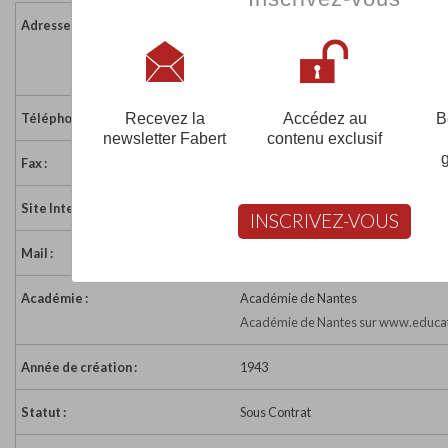
Adresse :
Rue Principale
49310 LA SALLE DE VIHIERS
France
Recevez la
Accédez au
B
Téléphone :
02 41 49 02 50
newsletter Fabert
contenu exclusif
Fax :
02 41 49 02 59
Site Internet :
http://notredame-salledevihiers.anjou
INSCRIVEZ-VOUS
Mail :
accueil@clnd49.org
Académie :
Académie de Nantes
Académie de Nantes sur www.educat
Année de création :
1943
Statut :
Sous Contrat