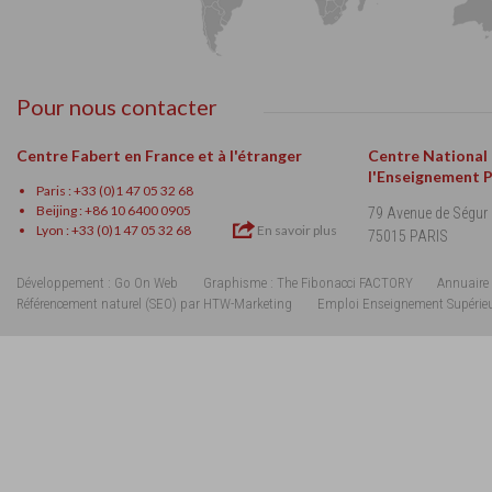
Pour nous contacter
Centre Fabert en France et à l'étranger
Centre National
l'Enseignement 
Paris : +33 (0)1 47 05 32 68
Beijing : +86 10 6400 0905
79 Avenue de Ségur
Lyon : +33 (0)1 47 05 32 68
En savoir plus
75015 PARIS
Développement : Go On Web
Graphisme : The Fibonacci FACTORY
Annuaire 
Référencement naturel (SEO) par HTW-Marketing
Emploi Enseignement Supérie