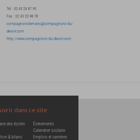
Tel
:
02 43 24 87 95
Fax
:
02 43 23 98 78
compagnonslemans@compagnons-du-
devoir.com
http://www.compagnons-du-devoir.com
vrir dans ce site
aire des écoles
Évènements
Calendrier scolaire
tion & bilans
Emplois et carrières