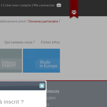
)
|
Créer mon compte
|
Me connecter
ablissement privé ?
Devenez partenaire !
Qui sommes-nous ?
Fiches infos
 de trouver parmi
12908 références
ur, mais aussi des cours de soutien
à inscrit ?
oupe toutes les écoles privées