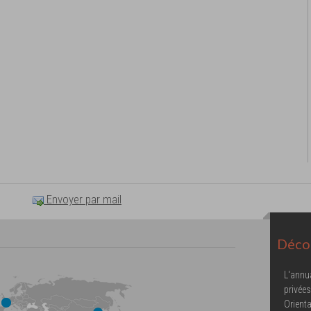
Envoyer par mail
Décou
L'annu
privées
Orienta