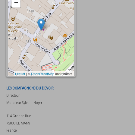
−
Leaflet
| ©
OpenStreetMap
contributors
LES COMPAGNONS DU DEVOIR
Directeur
Monsieur
Sylvain Noyer
114 Grande Rue
72000
LE MANS
France