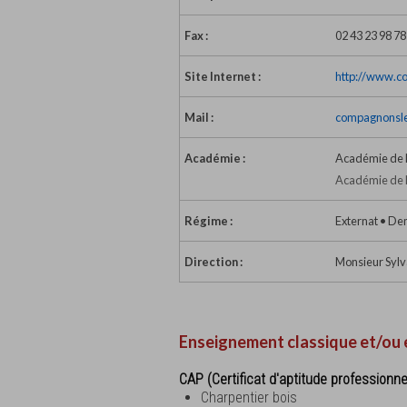
Fax :
02 43 23 98 78
Site Internet :
http://www.c
Mail :
compagnonsl
Académie :
Académie de 
Académie de 
Régime :
Externat • Dem
Direction :
Monsieur Sylv
Enseignement classique et/ou 
CAP (Certificat d'aptitude professionne
Charpentier bois