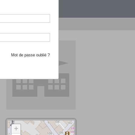
étranger.
e recherche d'école
Mot de passe oublié ?
+