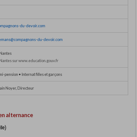
ompagnons-du-devoir.com
emans@compagnons-du-devoir.com
Nantes
Nantes sur www.education.gouv.fr
i-pension • Internat filles et garçons
ain Noyer, Directeur
en alternance
lle)