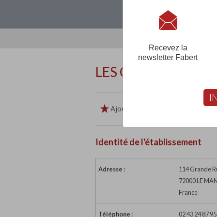
Loguez-vous, créez
Recevez la
newsletter Fabert
LES COMPAGNONS
I
Ajouter aux favoris
Imp
Identité de l'établissement
Adresse :
114 Grande R
72000 LE MA
France
Téléphone :
02 43 24 87 95