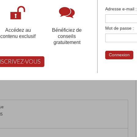
françaises et tous les établissements français à l'
Adresse e-mail :
 votre compte pour être accompagné gratuitement dans votr
Mot de passe :
Accédez au
Bénéficiez de
contenu exclusif
conseils
gratuitement
 DU DEVOIR
Connexion
NSCRIVEZ-VOUS
rimer
Retour
FABERT vous aide à choisir
ue
NS