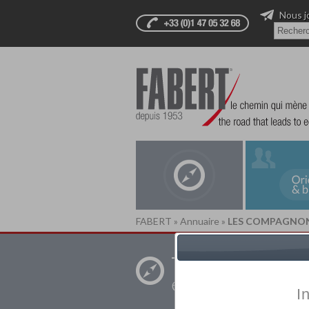
Nous j
FABERT
»
Annuaire
»
LES COMPAGNON
Trouver un
établissement pr
I