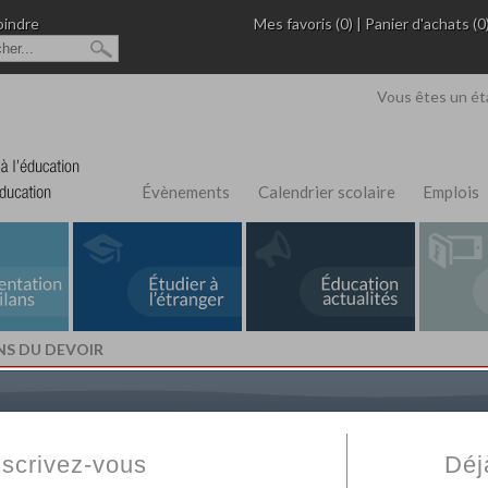
oindre
Mes favoris (0)
|
Panier d'achats (0
Vous êtes un ét
Évènements
Calendrier scolaire
Emplois
S DU DEVOIR
L'Annuaire de recherche
Fabert.com
vous permet
ivé
votre établissement privé, du primaire au supérie
nscrivez-vous
Déj
scolaire et des cours à distance. Ce moteur regr