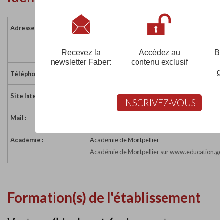
Adresse :
866 avenue du Maréchal Juin
30900 NIMES
France
Recevez la
Accédez au
B
newsletter Fabert
contenu exclusif
Téléphone :
04 83 07 10 42
Site Internet :
http://www.gnfa-auto.fr
INSCRIVEZ-VOUS
Mail :
nimes_centre@gnfa-auto.fr
Académie :
Académie de Montpellier
Académie de Montpellier sur www.education.go
Formation(s) de l'établissement