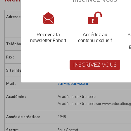
Adresse :
32 route de Charmy l'Adroit
74360 ABONDANCE
France
Recevez la
Accédez au
B
newsletter Fabert
contenu exclusif
Téléphone :
+33 (0)4 50 73 01 20
Fax :
33 (0)4 50 73 08 85
INSCRIVEZ-VOUS
Site Internet :
https://www.sainte-croix-des-neiges.fr/
Mail :
scn74@scn74.com
Académie :
Académie de Grenoble
Académie de Grenoble sur www.education.g
Année de création :
1948
Statut :
Sous Contrat