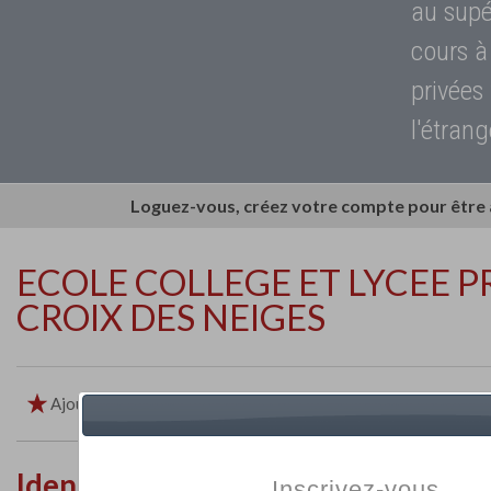
au supé
cours à
privées
l'étrang
Loguez-vous, créez votre compte pour être
ECOLE COLLEGE ET LYCEE PR
CROIX DES NEIGES
Ajouter aux favoris
Imprimer
Retour
Identité de l'établissement
Inscrivez-vous