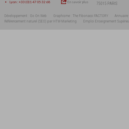
Lyon : +33 (0)1 47 05 32 68
En savoir plus
75015 PARIS
Développement : Go On Web
Graphisme : The Fibonacci FACTORY
Annuaire 
Référencement naturel (SEO) par HTW-Marketing
Emploi Enseignement Supérie