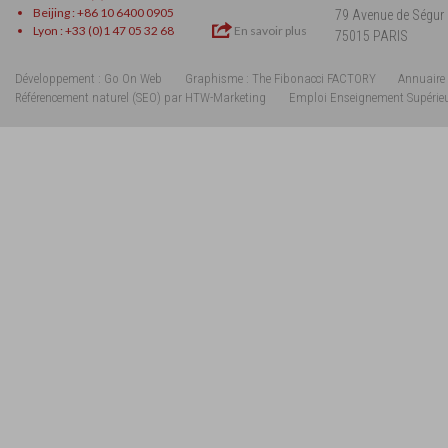
Beijing : +86 10 6400 0905
79 Avenue de Ségur
Lyon : +33 (0)1 47 05 32 68
En savoir plus
75015 PARIS
Développement : Go On Web
Graphisme : The Fibonacci FACTORY
Annuaire 
Référencement naturel (SEO) par HTW-Marketing
Emploi Enseignement Supérie