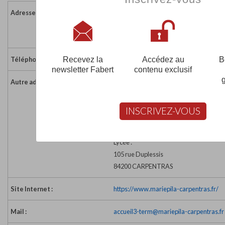
Adresse :
18 rue des Marins - BP 271
84208 CARPENTRAS CEDEX
France
Recevez la
Accédez au
B
Téléphone :
04 90 63 17 31
newsletter Fabert
contenu exclusif
Autre adresse :
Collège :
459 avenue Jean Moulin
CS 50271
INSCRIVEZ-VOUS
84208 CARPENTRAS cedex
04 90 63 07 54
Lycée :
105 rue Duplessis
84200 CARPENTRAS
Site Internet :
https://www.mariepila-carpentras.fr/
Mail :
accueil3-term@mariepila-carpentras.fr