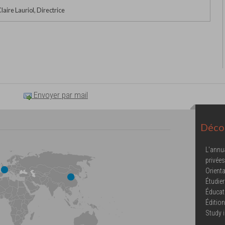
ire Lauriol, Directrice
Envoyer par mail
Décou
L'annu
privées
Orienta
Étudier
Éducat
Éditio
Study 