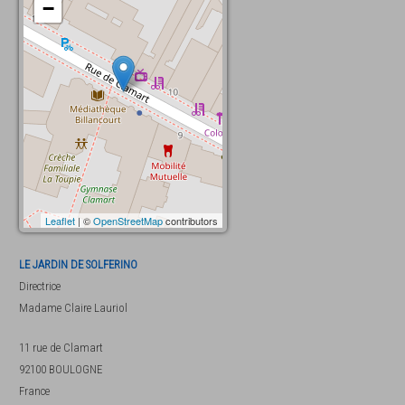
−
Leaflet
| ©
OpenStreetMap
contributors
LE JARDIN DE SOLFERINO
Directrice
Madame
Claire Lauriol
11 rue de Clamart
92100
BOULOGNE
France