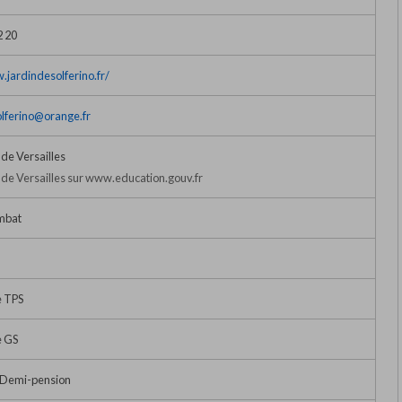
2 20
.jardindesolferino.fr/
olferino@orange.fr
de Versailles
de Versailles sur www.education.gouv.fr
mbat
e TPS
e GS
• Demi-pension