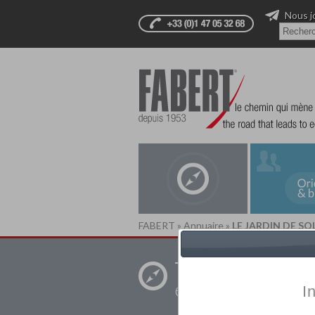
Nous j
FABERT
»
Annuaire
»
LE JARDIN DE SO
Trouver un
établissement pr
I