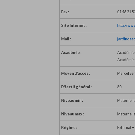
Fax :
01 46 21 5
Site Internet :
http://www
Mail :
jardindes
Académie :
Académie 
Académie 
Moyen d'accès :
Marcel Se
Effectif général :
80
Niveau min :
Maternell
Niveau max :
Maternell
Régime :
Externat 