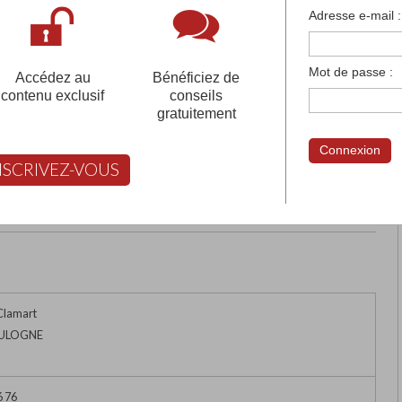
françaises et tous les établissements français à l'
Adresse e-mail :
 votre compte pour être accompagné gratuitement dans votr
Mot de passe :
Accédez au
Bénéficiez de
contenu exclusif
conseils
gratuitement
FERINO
Connexion
NSCRIVEZ-VOUS
rimer
Retour
FABERT vous aide à choisir
Clamart
OULOGNE
6 76