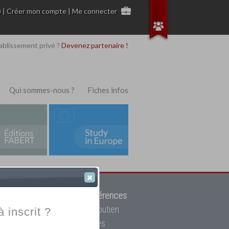
)
|
Créer mon compte
|
Me connecter
ablissement privé ?
Devenez partenaire !
Qui sommes-nous ?
Fiches infos
 de trouver parmi
12908 références
ur, mais aussi des cours de soutien
à inscrit ?
oupe toutes les écoles privées