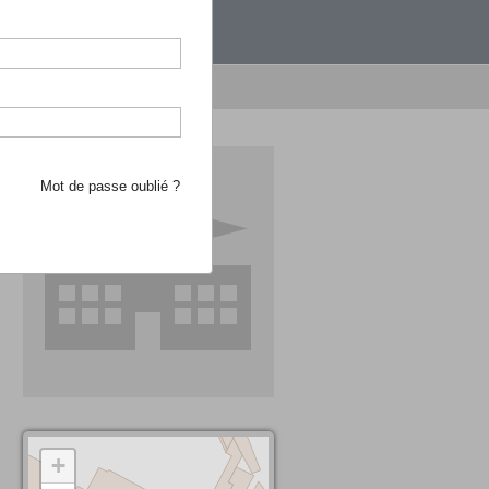
étranger.
e recherche d'école
Mot de passe oublié ?
+