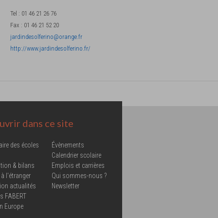
Tel
:
01 46 21 26 76
Fax
:
01 46 21 52 20
jardindesolferino@orange.fr
http://www.jardindesolferino.fr/
vrir dans ce site
aire des écoles
Évènements
Calendrier scolaire
tion & bilans
Emplois et carrières
 à l'étranger
Qui sommes-nous ?
ion actualités
Newsletter
ns FABERT
in Europe