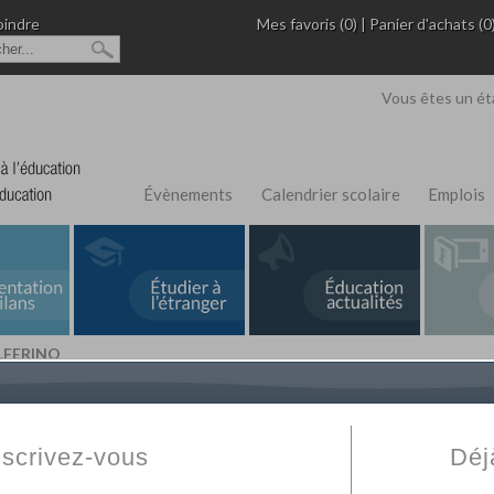
oindre
Mes favoris (0)
|
Panier d'achats (0
Vous êtes un ét
Évènements
Calendrier scolaire
Emplois
LFERINO
L'Annuaire de recherche
Fabert.com
vous permet
ivé
votre établissement privé, du primaire au supérie
nscrivez-vous
Déj
scolaire et des cours à distance. Ce moteur regr