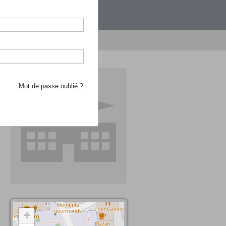
étranger.
e recherche d'école
Mot de passe oublié ?
+