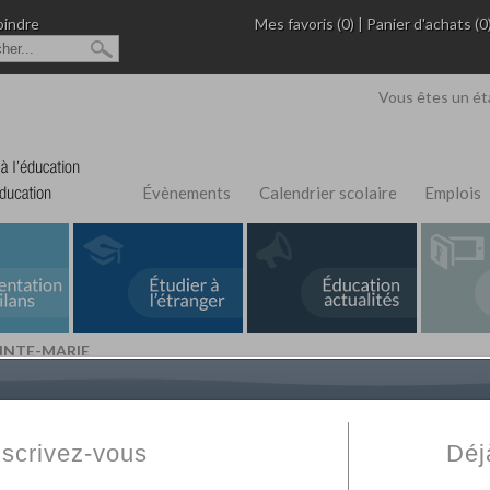
oindre
Mes favoris (0)
|
Panier d'achats (0
Vous êtes un ét
Évènements
Calendrier scolaire
Emplois
AINTE-MARIE
L'Annuaire de recherche
Fabert.com
vous permet
ivé
votre établissement privé, du primaire au supérie
nscrivez-vous
Déj
scolaire et des cours à distance. Ce moteur regr