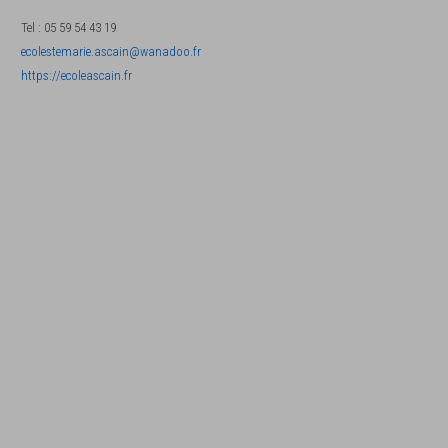
Tel
:
05 59 54 43 19
ecolestemarie.ascain@wanadoo.fr
https://ecoleascain.fr