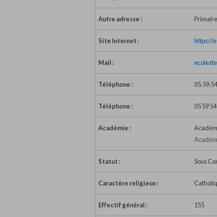
Autre adresse :
Primaire
Site Internet :
https://
Mail :
ecolest
Téléphone :
05.59.54
Téléphone :
05 59 54
Académie :
Académi
Académi
Statut :
Sous Co
Caractère religieux :
Catholi
Effectif général :
155