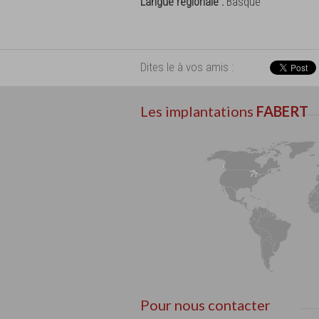
Langue régionale :
Basque
Dites le à vos amis :
Les implantations
FABERT
Pour nous contacter