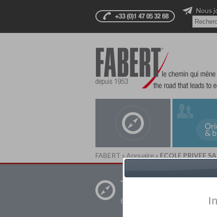
Nous j
FABERT
»
Annuaire
»
ECOLE PRIVEE S
Trouver un
établissement pr
I