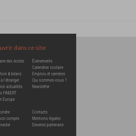
vrir dans ce site
aire des écoles
Évènements
Calendrier scolaire
tion & bilans
Emplois et carrières
 à l'étranger
Qui sommes-nous ?
ion actualités
Newsletter
ns FABERT
in Europe
oindre
Contacts
mon compte
Mentions légales
necter
Devenez partenaire