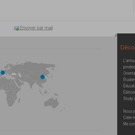
Envoyer par mail
Décou
L'annu
privées
Orienta
Étudier
Éducat
Éditio
Study 
Nous j
Créer 
Me con