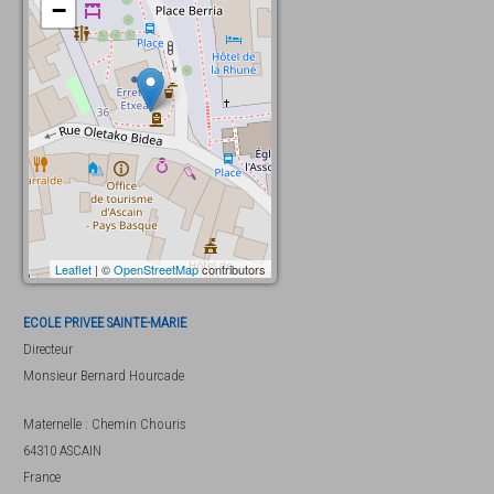
−
Leaflet
| ©
OpenStreetMap
contributors
ECOLE PRIVEE SAINTE-MARIE
Directeur
Monsieur
Bernard Hourcade
Maternelle : Chemin Chouris
64310
ASCAIN
France