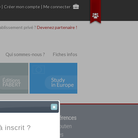
)
|
Créer mon compte
|
Me connecter
ablissement privé ?
Devenez partenaire !
Qui sommes-nous ?
Fiches infos
 de trouver parmi
12908 références
ur, mais aussi des cours de soutien
à inscrit ?
oupe toutes les écoles privées