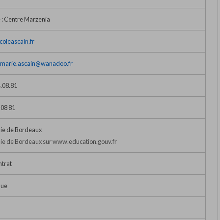
 : Centre Marzenia
ecoleascain.fr
emarie.ascain@wanadoo.fr
.08.81
 08 81
e de Bordeaux
e de Bordeaux sur www.education.gouv.fr
ntrat
que