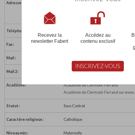
Adresse :
Le Bourg
43140 ST VICTOR MALESCOURS
France
Téléphone :
04 71 61 01 17
Recevez la
Accédez au
B
newsletter Fabert
contenu exclusif
Fax :
04 71 61 01 17
Mail :
ecole.st-joseph43@orange.fr
INSCRIVEZ-VOUS
Mail 2 :
ec43.priv.stvictormalescours.saintjoseph
Académie :
Académie de Clermont-Ferrand
Académie de Clermont-Ferrand sur www.e
Statut :
Sous Contrat
Caractère religieux :
Catholique
Niveau min :
Maternelle