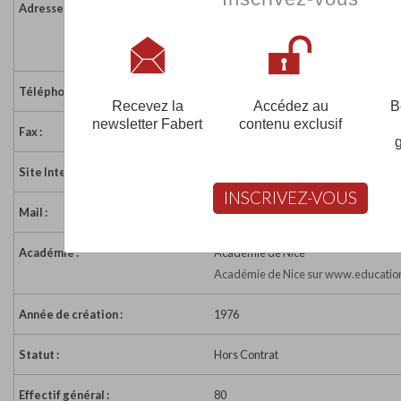
Adresse :
131 Allée du Domaine
06370 MOUANS SARTOUX
France
Téléphone :
04 93 12 15 52
Recevez la
Accédez au
B
newsletter Fabert
contenu exclusif
Fax :
04 93 12 15 52
Site Internet :
http://montessori-les-pouces-verts.fr
INSCRIVEZ-VOUS
Mail :
secretariat@montessori-les-pouces-v
Académie :
Académie de Nice
Académie de Nice sur www.education
Année de création :
1976
Statut :
Hors Contrat
Effectif général :
80