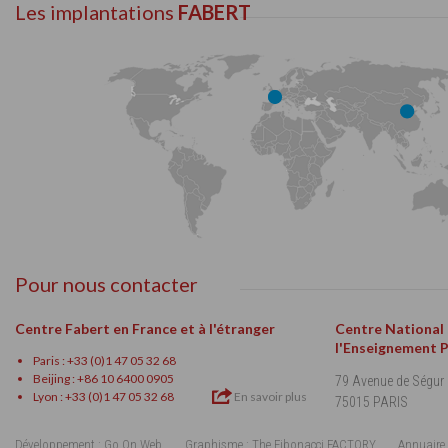
Les implantations
FABERT
Pour nous contacter
Centre Fabert en France et à l'étranger
Centre National
l'Enseignement 
Paris : +33 (0)1 47 05 32 68
Beijing : +86 10 6400 0905
79 Avenue de Ségur
Lyon : +33 (0)1 47 05 32 68
En savoir plus
75015 PARIS
Développement : Go On Web
Graphisme : The Fibonacci FACTORY
Annuaire 