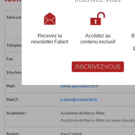
Adresse :
44-48 rue Pershing
54400 LONGWY
France
Recevez la
Accédez au
B
newsletter Fabert
contenu exclusif
Téléphone :
03 82 25 99 20
Fax :
03 82 25 99 21
INSCRIVEZ-VOUS
Site Internet :
http://www.lesrecollets.net/
Mail :
ndlwy1@scolalor.tm.fr
Mail 2 :
b.stara@scolalor.tm.fr
Académie :
Académie de Nancy-Metz
Académie de Nancy-Metz sur www.educatio
Statut :
Sous Contrat