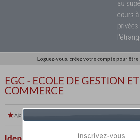
au supé
cours à
privées
l'étrang
Loguez-vous, créez votre compte pour être
EGC - ECOLE DE GESTION ET
COMMERCE
Ajouter aux favoris
Imprimer
Retour
Inscrivez-vous
Identité de l'établissement