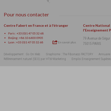
Pour nous contacter
Centre Fabert en France et à l'étranger
Centre National
l'Enseignement 
Paris : +33 (0)1 47 05 32 68
Beijing : +86 10 6400 0905
79 Avenue de Ségur
Lyon : +33 (0)1 47 05 32 68
En savoir plus
75015 PARIS
Développement : Go On Web
Graphisme : The Fibonacci FACTORY
Annuaire 
Référencement naturel (SEO) par HTW-Marketing
Emploi Enseignement Supérie