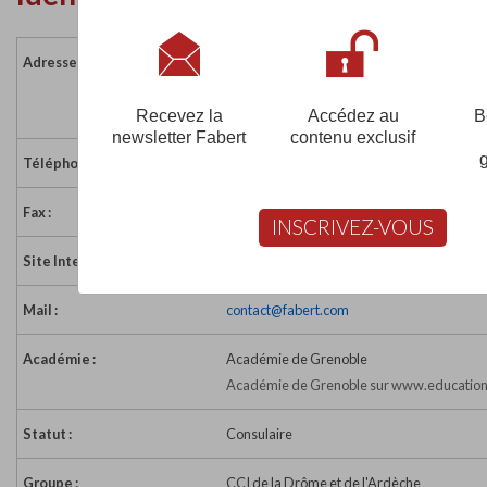
Adresse :
52-74 rue Barthélémy de Laffemas
26010 VALENCE CEDEX
France
Recevez la
Accédez au
B
newsletter Fabert
contenu exclusif
Téléphone :
04 75 75 87 28
Fax :
04 75 43 84 11
INSCRIVEZ-VOUS
Site Internet :
https://campus-valence.fr
Mail :
contact@fabert.com
Académie :
Académie de Grenoble
Académie de Grenoble sur www.education.
Statut :
Consulaire
Groupe :
CCI de la Drôme et de l'Ardèche