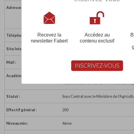
Adresse :
20 place du Dr Queinnec - BP 62
56140 MALESTROIT
France
Recevez la
Accédez au
B
Téléphone :
02 97 75 12 49
newsletter Fabert
contenu exclusif
Site Internet :
https://lycee-jqueinnec.org
Mail :
malestroit@cneap.fr
INSCRIVEZ-VOUS
Académie :
Académie de Rennes
Académie de Rennes sur www.education.g
Statut :
Sous Contrat avec le Ministère de l'Agricult
Effectif général :
200
Niveau min :
4ème