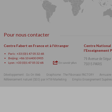
Pour nous contacter
Centre Fabert en France et à l'étranger
Centre National
l'Enseignement 
Paris : +33 (0)1 47 05 32 68
Beijing : +86 10 6400 0905
79 Avenue de Ségur
Lyon : +33 (0)1 47 05 32 68
En savoir plus
75015 PARIS
Développement : Go On Web
Graphisme : The Fibonacci FACTORY
Annuaire 
Référencement naturel (SEO) par HTW-Marketing
Emploi Enseignement Supérie