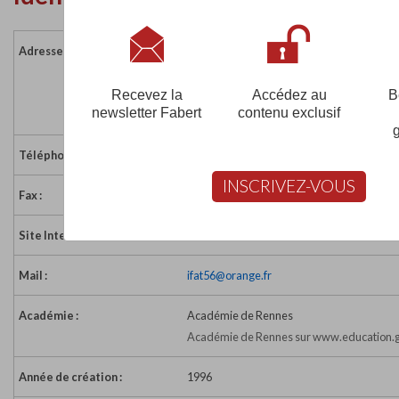
Adresse :
9 rue Blaise Pascal
ZA de Tréhuinec
56890 PLESCOP
Recevez la
Accédez au
B
newsletter Fabert
contenu exclusif
France
Téléphone :
02 97 42 59 52
INSCRIVEZ-VOUS
Fax :
02 97 42 69 85
Site Internet :
http://www.ifat-ecole-architecture-interie
Mail :
ifat56@orange.fr
Académie :
Académie de Rennes
Académie de Rennes sur www.education.g
Année de création :
1996