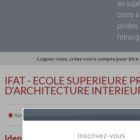
au supé
cours à
privées
l'étrang
Loguez-vous, créez votre compte pour être
IFAT - ECOLE SUPERIEURE P
D'ARCHITECTURE INTERIEU
Ajouter aux favoris
Imprimer
Retour
Inscrivez-vous
Identité de l'établissement