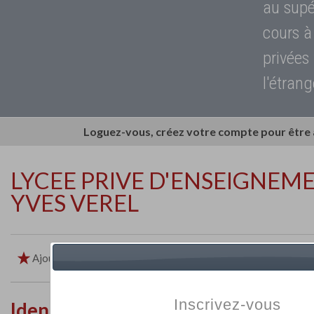
au supé
cours à
privées
l'étrang
Loguez-vous, créez votre compte pour être
LYCEE PRIVE D'ENSEIGNEM
YVES VEREL
Ajouter aux favoris
Imprimer
Retour
Inscrivez-vous
Identité de l'établissement