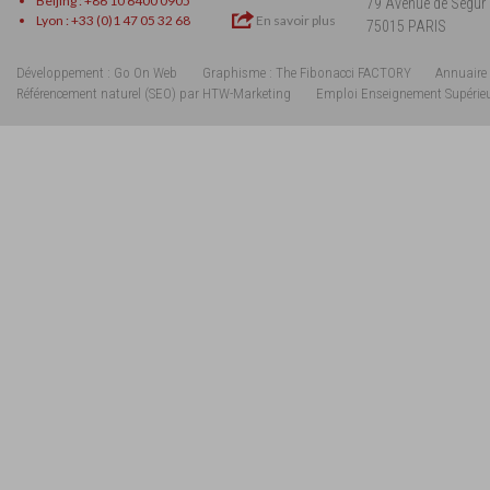
Beijing : +86 10 6400 0905
79 Avenue de Ségur
Lyon : +33 (0)1 47 05 32 68
En savoir plus
75015 PARIS
Développement : Go On Web
Graphisme : The Fibonacci FACTORY
Annuaire 
Référencement naturel (SEO) par HTW-Marketing
Emploi Enseignement Supérie