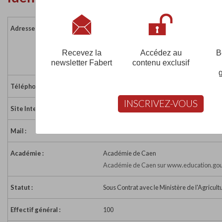
Adresse :
Le Merlerault
Route de Gacé
61240 NONANT LE PIN
Recevez la
Accédez au
B
newsletter Fabert
contenu exclusif
France
Téléphone :
02 33 39 92 90
INSCRIVEZ-VOUS
Site Internet :
https://lycee-verel.fr/
Mail :
nonant-le-pin@cneap.fr
Académie :
Académie de Caen
Académie de Caen sur www.education.gou
Statut :
Sous Contrat avec le Ministère de l'Agricult
Effectif général :
100