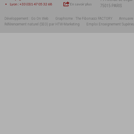
Lyon : +33 (0)1 47 05 32 68
En savoir plus
75015 PARIS
Développement : Go On Web
Graphisme : The Fibonacci FACTORY
Annuaire 
Référencement naturel (SEO) par HTW-Marketing
Emploi Enseignement Supérie