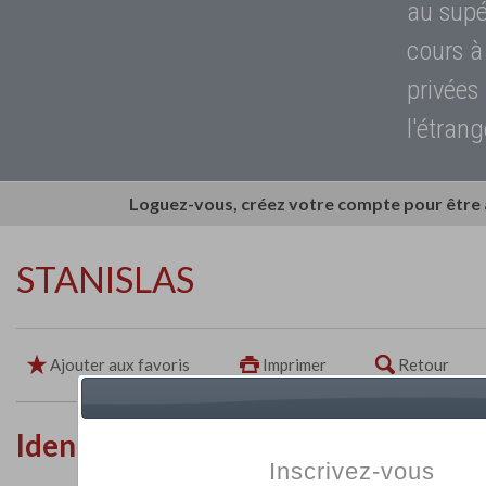
au supé
cours à
privées
l'étrang
Loguez-vous, créez votre compte pour être
STANISLAS
Ajouter aux favoris
Imprimer
Retour
Identité de l'établissement
Inscrivez-vous