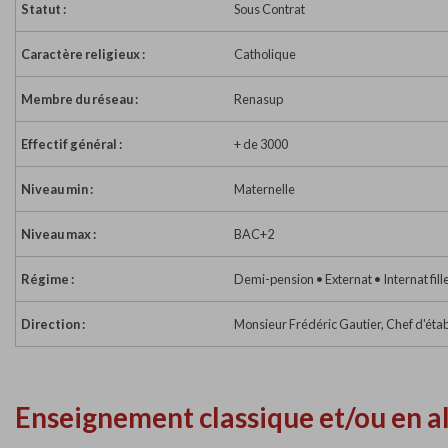
Statut :
Sous Contrat
Caractère religieux :
Catholique
Membre du réseau :
Renasup
Effectif général :
+ de 3000
Niveau min :
Maternelle
Niveau max :
BAC+2
Régime :
Demi-pension • Externat • Internat fill
Direction :
Monsieur Frédéric Gautier, Chef d'éta
Enseignement classique et/ou en a