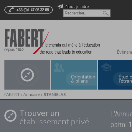
Nous joindre
Évènem
FABERT
»
Annuaire
»
STANISLAS
Trouver un
L'Annua
établissement privé
parmi
1