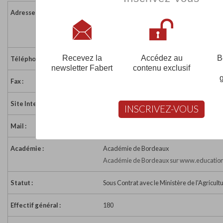
Adresse :
22 rue du vieux Mont
64300 MONT
France
Recevez la
Accédez au
B
Téléphone :
05 59 67 64 52
newsletter Fabert
contenu exclusif
Fax :
05 59 67 69 36
Site Internet :
http://www.mfr-mont.fr
INSCRIVEZ-VOUS
Mail :
mfr.mont@mfr.asso.fr
Académie :
Académie de Bordeaux
Académie de Bordeaux sur www.education
Statut :
Sous Contrat avec le Ministère de l'Agricult
Effectif général :
180