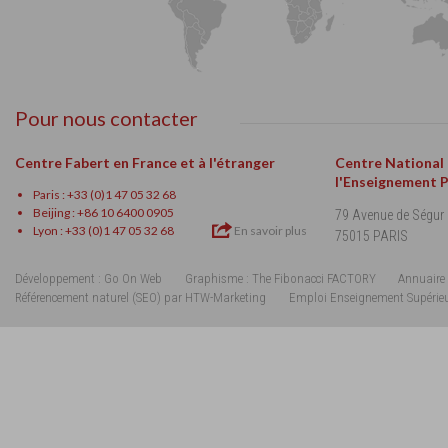
Pour nous contacter
Centre Fabert en France et à l'étranger
Centre National
l'Enseignement 
Paris : +33 (0)1 47 05 32 68
Beijing : +86 10 6400 0905
79 Avenue de Ségur
Lyon : +33 (0)1 47 05 32 68
En savoir plus
75015 PARIS
Développement : Go On Web
Graphisme : The Fibonacci FACTORY
Annuaire 
Référencement naturel (SEO) par HTW-Marketing
Emploi Enseignement Supérie