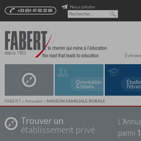
Nous joindre
Évènem
FABERT
»
Annuaire
»
MAISON FAMILIALE RURALE
Trouver un
L'Annua
établissement privé
parmi
1