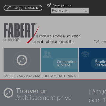
Nous joindre
Évènem
FABERT
»
Annuaire
»
MAISON FAMILIALE RURALE
Trouver un
L'Annua
établissement privé
parmi
1