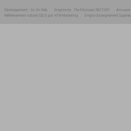
Développement : Go On Web
Graphisme : The Fibonacci FACTORY
Annuaire 
Référencement naturel (SEO) par HTW-Marketing
Emploi Enseignement Supérie