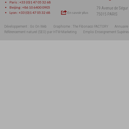
Paris : +33 (0)1 47 05 32 68
Beijing : +86 10 6400 0905
79 Avenue de Ségur
Lyon : +33 (0)1 47 05 32 68
En savoir plus
75015 PARIS
Développement : Go On Web
Graphisme : The Fibonacci FACTORY
Annuaire 
Référencement naturel (SEO) par HTW-Marketing
Emploi Enseignement Supérie