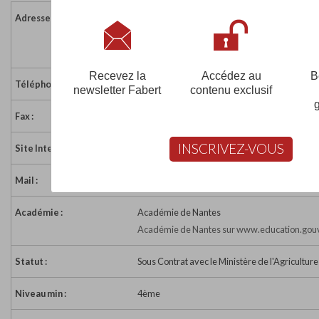
Adresse :
10 rue de la Palle - BP 25
85580 ST MICHEL EN L HERM
France
Recevez la
Accédez au
B
Téléphone :
02 51 30 20 57
newsletter Fabert
contenu exclusif
Fax :
02 51 30 29 92
INSCRIVEZ-VOUS
Site Internet :
http://www.mfr.asso.fr
Mail :
mfr.St-Michel-Lherm@mfr.asso.fr
Académie :
Académie de Nantes
Académie de Nantes sur www.education.gouv
Statut :
Sous Contrat avec le Ministère de l'Agriculture
Niveau min :
4ème