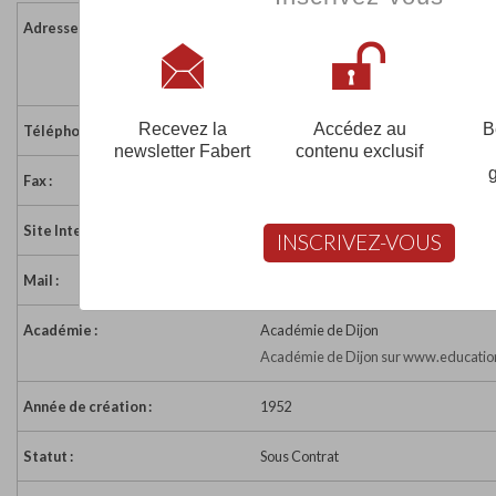
Adresse :
33 boulevard de Bellevue - BP 50046
21802 QUETIGNY
France
Recevez la
Accédez au
B
Téléphone :
03 80 46 35 49
newsletter Fabert
contenu exclusif
Fax :
03 80 46 82 60
Site Internet :
http://mfr.quetigny.free.fr/
INSCRIVEZ-VOUS
Mail :
mfr.quetigny@mfr.asso.fr
Académie :
Académie de Dijon
Académie de Dijon sur www.education
Année de création :
1952
Statut :
Sous Contrat