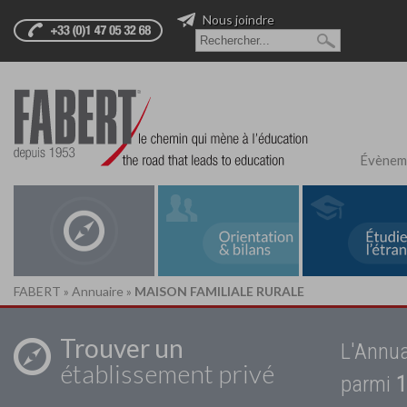
Nous joindre
Évènem
FABERT
»
Annuaire
»
MAISON FAMILIALE RURALE
Trouver un
L'Annua
établissement privé
parmi
1