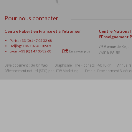
Pour nous contacter
Centre Fabert en France et à l'étranger
Centre National
l'Enseignement 
Paris : +33 (0)1 47 05 32 68
Beijing : +86 10 6400 0905
79 Avenue de Ségur
Lyon : +33 (0)1 47 05 32 68
En savoir plus
75015 PARIS
Développement : Go On Web
Graphisme : The Fibonacci FACTORY
Annuaire 
Référencement naturel (SEO) par HTW-Marketing
Emploi Enseignement Supérie