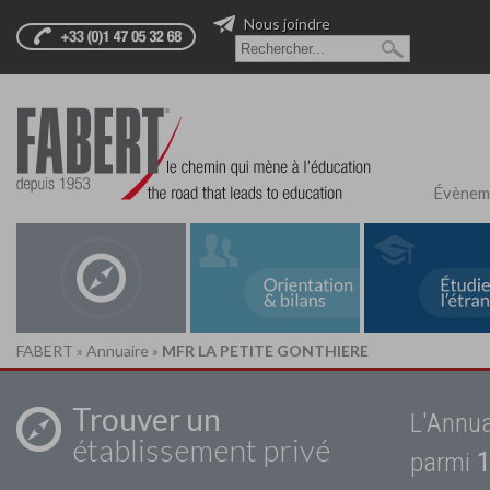
Nous joindre
Évènem
FABERT
»
Annuaire
»
MFR LA PETITE GONTHIERE
Trouver un
L'Annua
établissement privé
parmi
1