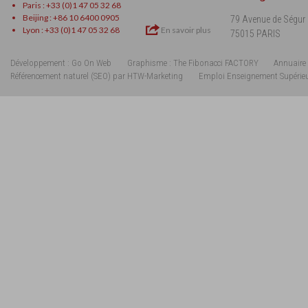
Paris : +33 (0)1 47 05 32 68
Beijing : +86 10 6400 0905
79 Avenue de Ségur
Lyon : +33 (0)1 47 05 32 68
En savoir plus
75015 PARIS
Développement : Go On Web
Graphisme : The Fibonacci FACTORY
Annuaire 
Référencement naturel (SEO) par HTW-Marketing
Emploi Enseignement Supérie