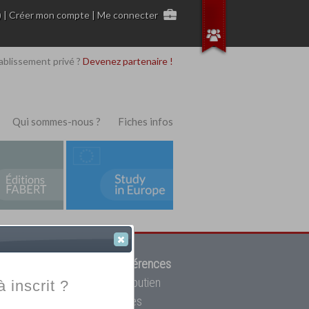
)
|
Créer mon compte
|
Me connecter
ablissement privé ?
Devenez partenaire !
Qui sommes-nous ?
Fiches infos
 de trouver parmi
12908 références
ur, mais aussi des cours de soutien
à inscrit ?
oupe toutes les écoles privées