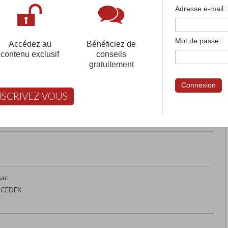
françaises et tous les établissements français à l'
Adresse e-mail :
 votre compte pour être accompagné gratuitement dans votr
Mot de passe :
Accédez au
Bénéficiez de
contenu exclusif
conseils
gratuitement
OTRE-DAME
Connexion
NSCRIVEZ-VOUS
rimer
Retour
FABERT vous aide à choisir
sac
 CEDEX