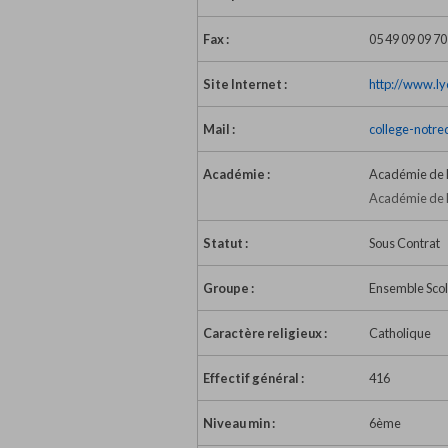
Fax :
05 49 09 09 70
Site Internet :
http://www.ly
Mail :
college-notr
Académie :
Académie de P
Académie de P
Statut :
Sous Contrat
Groupe :
Ensemble Scol
Caractère religieux :
Catholique
Effectif général :
416
Niveau min :
6ème