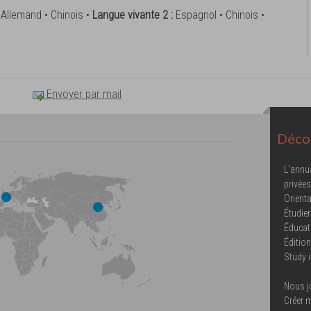
 Allemand • Chinois •
Langue vivante 2 :
Espagnol • Chinois •
Envoyer par mail
Décou
L'annu
privées
Orienta
Étudier
Éducat
Éditio
Study 
Nous j
Créer 