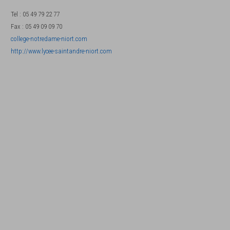
Tel
:
05 49 79 22 77
Fax
:
05 49 09 09 70
college-notredame-niort.com
http://www.lycee-saintandre-niort.com