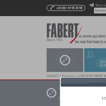
Nous j
FABERT
»
Annuaire
»
COLLEGE PRIVE
Trouver un
établissement pr
I