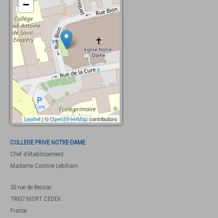
−
Leaflet
| ©
OpenStreetMap
contributors
COLLEGE PRIVE NOTRE-DAME
Chef d'établissement
Madame
Corinne Lebihain
35 rue de Bessac
79007
NIORT CEDEX
France