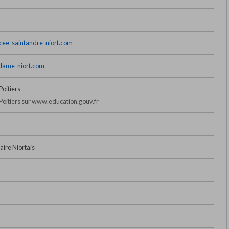
cee-saintandre-niort.com
edame-niort.com
oitiers
oitiers sur www.education.gouv.fr
aire Niortais