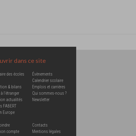
vrir dans ce site
aire des écoles
Évènements
Calendrier scolaire
tion & bilans
Emplois et carrières
 à l'étranger
Qui sommes-nous ?
ion actualités
Newsletter
ns FABERT
in Europe
oindre
Contacts
mon compte
Mentions légales