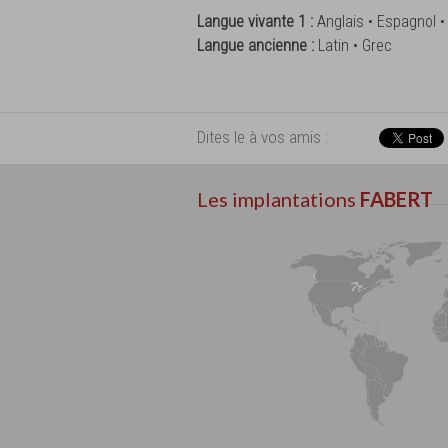
Langue vivante 1 :
Anglais • Espagnol •
Langue ancienne :
Latin • Grec
Dites le à vos amis :
Les implantations
FABERT