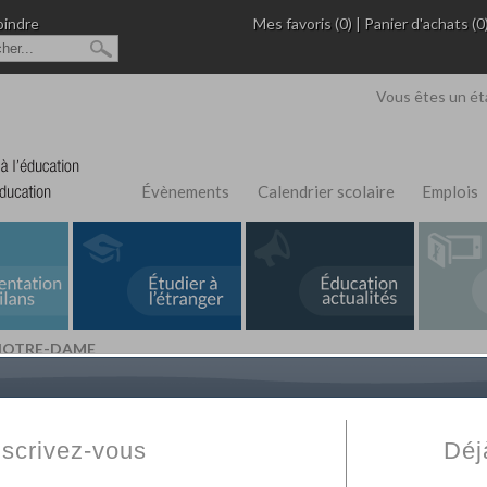
oindre
Mes favoris (0)
|
Panier d'achats (0
Vous êtes un ét
Évènements
Calendrier scolaire
Emplois
 NOTRE-DAME
L'Annuaire de recherche
Fabert.com
vous permet
ivé
votre établissement privé, du primaire au supérie
nscrivez-vous
Déj
scolaire et des cours à distance. Ce moteur regr