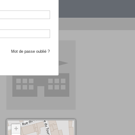
étranger.
e recherche d'école
Mot de passe oublié ?
+