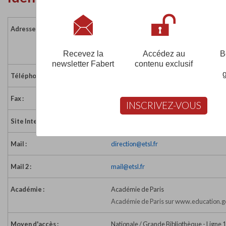
Adresse :
95 rue du Dessous des Berges
75013 PARIS
France
Recevez la
Accédez au
B
newsletter Fabert
contenu exclusif
Téléphone :
01 45 83 76 34
Fax :
01 45 83 58 85
INSCRIVEZ-VOUS
Site Internet :
http://www.etsl.fr
Mail :
direction@etsl.fr
Mail 2 :
mail@etsl.fr
Académie :
Académie de Paris
Académie de Paris sur www.education.go
Moyen d'accès :
Nationale / Grande Bibliothèque - Ligne 