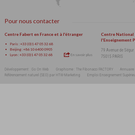
Pour nous contacter
Centre Fabert en France et à l'étranger
Centre National
l'Enseignement 
Paris : +33 (0)1 47 05 32 68
Beijing : +86 10 6400 0905
79 Avenue de Ségur
Lyon : +33 (0)1 47 05 32 68
En savoir plus
75015 PARIS
Développement : Go On Web
Graphisme : The Fibonacci FACTORY
Annuaire 
Référencement naturel (SEO) par HTW-Marketing
Emploi Enseignement Supérie