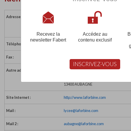
Adresse :
4 boulevard de la Forbine
13011 MARSEILLE
France
Recevez la
Accédez au
B
newsletter Fabert
contenu exclusif
Téléphone :
04 91 44 60 48
Fax :
04 91 35 47 44
INSCRIVEZ-VOUS
Autre adresse :
Château des Creissauds
Clos Rufisque
13400 AUBAGNE
Site Internet :
http://www.laforbine.com
Mail :
lycee@laforbine.com
Mail 2 :
aubagne@laforbine.com