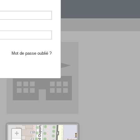
étranger.
e recherche d'école
Mot de passe oublié ?
+