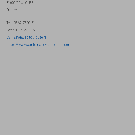
31000
TOULOUSE
France
Tel
:
05 62 27 91 61
Fax
:
05 62 27 91 68
0311219g@ac-toulouse.fr
https://www.saintemarie-saintsernin.com