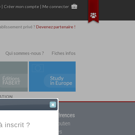
)
|
Créer mon compte
|
Me connecter
ablissement privé ?
Devenez partenaire !
Qui sommes-nous ?
Fiches infos
MATION
 de trouver parmi
12908 références
ur, mais aussi des cours de soutien
à inscrit ?
oupe toutes les écoles privées