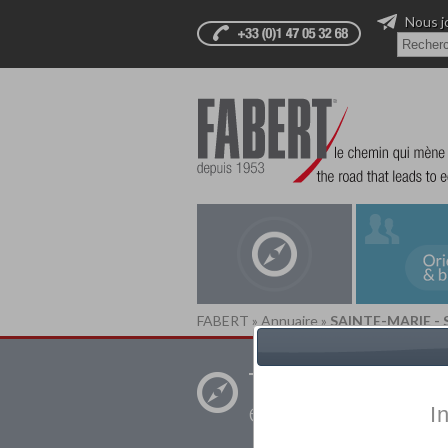
Nous j
FABERT
»
Annuaire
»
SAINTE-MARIE -
Trouver un
établissement pr
I