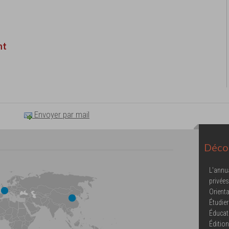
nt
Envoyer par mail
Décou
L'annu
privées
Orienta
Étudier
Éducat
Éditio