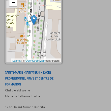
−
Leaflet
| ©
OpenStreetMap
contributors
SAINTE-MARIE - SAINT-SERNIN LYCEE
PROFESSIONNEL PRIVE ET CENTRE DE
FORMATION
Chef d'établissement
Madame
Catherine Rouffiac
19 boulevard Armand Duportal