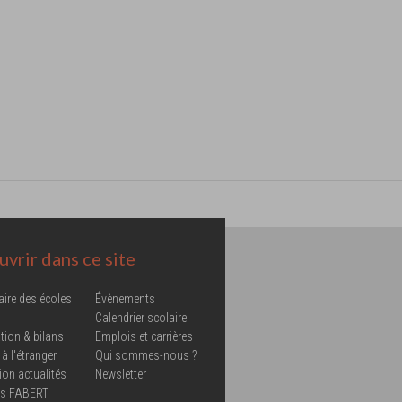
vrir dans ce site
aire des écoles
Évènements
Calendrier scolaire
tion & bilans
Emplois et carrières
 à l'étranger
Qui sommes-nous ?
ion actualités
Newsletter
ns FABERT