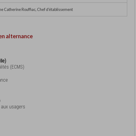
 Catherine Rouffiac, Chef d'établissement
en alternance
lle)
lités (ECMS)
ance
)
et aux usagers
s