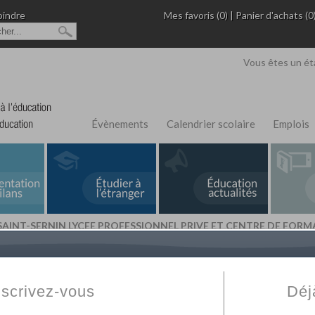
oindre
Mes favoris (0)
|
Panier d'achats (0
Vous êtes un ét
Évènements
Calendrier scolaire
Emplois
 SAINT-SERNIN LYCEE PROFESSIONNEL PRIVE ET CENTRE DE FOR
L'Annuaire de recherche
Fabert.com
vous permet
ivé
votre établissement privé, du primaire au supérie
nscrivez-vous
Déj
scolaire et des cours à distance. Ce moteur regr