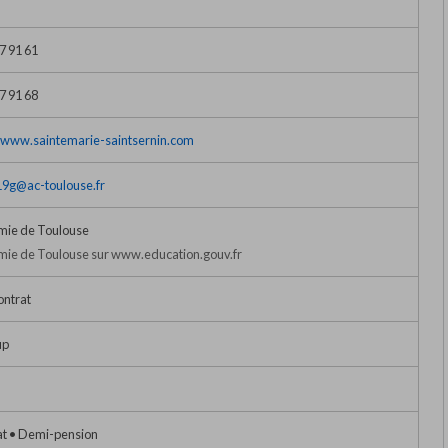
7 91 61
7 91 68
//www.saintemarie-saintsernin.com
9g@ac-toulouse.fr
ie de Toulouse
ie de Toulouse sur www.education.gouv.fr
ontrat
up
at • Demi-pension