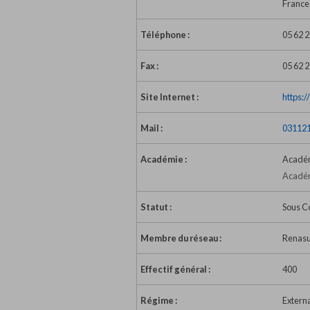
France
Téléphone :
05 62 2
Fax :
05 62 2
Site Internet :
https:
Mail :
031121
Académie :
Académ
Académ
Statut :
Sous C
Membre du réseau :
Renas
Effectif général :
400
Régime :
Extern