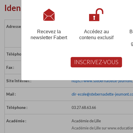
Identité de l'établissement
Adresse :
225 rue des Anciens d'AFN - BP 111
Recevez la
Accédez au
B
59572 JEUMONT CEDEX
newsletter Fabert
contenu exclusif
France
Téléphone :
03 27 39 65 24
INSCRIVEZ-VOUS
Fax :
03 27 67 01 09
Site Internet :
https://www.stebernadette-jeumont.
Mail :
dir-ecole@stebernadette-jeumont.
Téléphone :
03.27.68.63.66
Académie :
Académie de Lille
Académie de Lille sur www.education